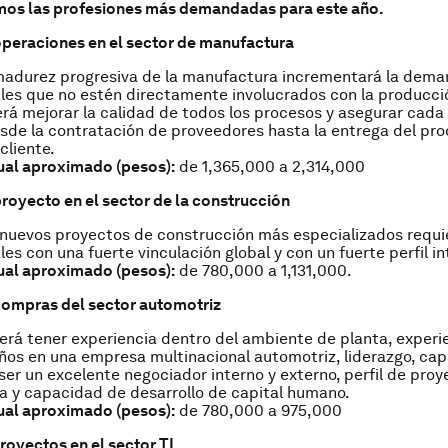
mos las profesiones más demandadas para este año.
operaciones en el sector de manufactura
madurez progresiva de la manufactura incrementará la dem
les que no estén directamente involucrados con la producci
erá mejorar la calidad de todos los procesos y asegurar cada 
de la contratación de proveedores hasta la entrega del pro
 cliente.
ual aproximado (pesos):
de 1,365,000 a 2,314,000
proyecto en el sector de la construcción
 nuevos proyectos de construcción más especializados requi
les con una fuerte vinculación global y con un fuerte perfil in
ual aproximado (pesos):
de 780,000 a 1,131,000.
compras del sector automotriz
rá tener experiencia dentro del ambiente de planta, experi
ños en una empresa multinacional automotriz, liderazgo, ca
 ser un excelente negociador interno y externo, perfil de proy
a y capacidad de desarrollo de capital humano.
ual aproximado (pesos):
de 780,000 a 975,000
royectos en el sector TI