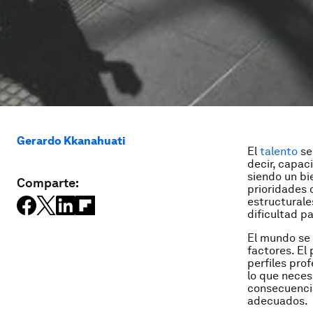
Gerardo Kkanahuati
El
talento
se
decir, capaci
siendo un bi
Comparte:
prioridades 
estructurale
dificultad p
El mundo se 
factores. El
perfiles pro
lo que neces
consecuencia
adecuados.