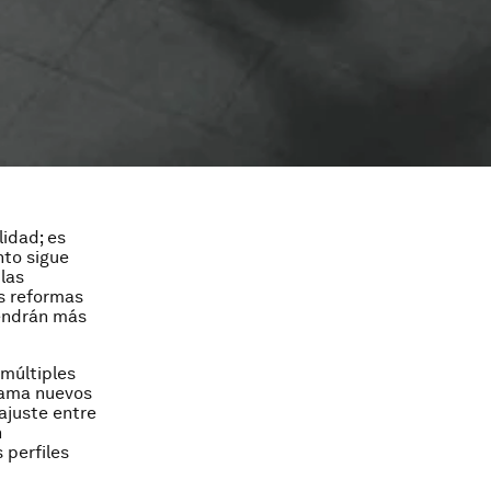
lidad; es
nto sigue
las
as reformas
tendrán más
múltiples
lama nuevos
ajuste entre
n
 perfiles