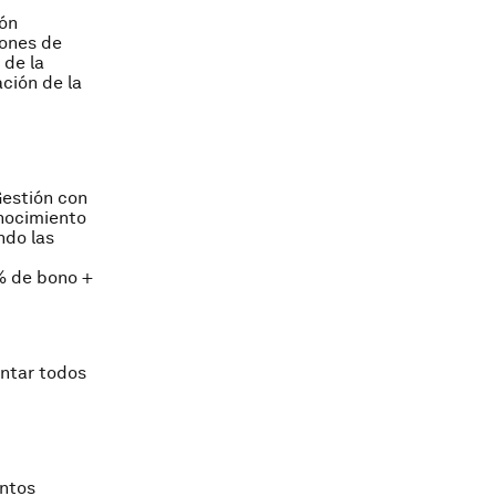
ión
iones de
 de la
ción de la
Gestión con
onocimiento
ndo las
% de bono +
entar todos
entos