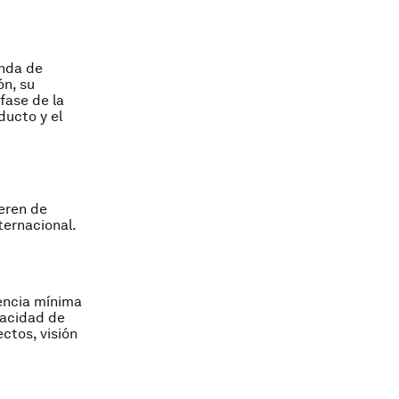
anda de
ón, su
fase de la
ducto y el
eren de
ternacional.
encia mínima
pacidad de
ectos, visión