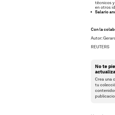
técnicos y
en otros i
Salario an
Con la colab
Autor: Gerar
REUTERS
No te pi
actualiz
Crea una c
tu colecci
contenido
publicacio