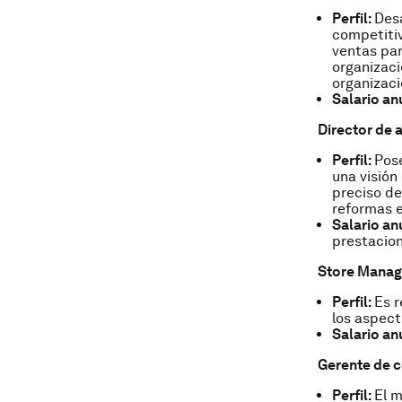
Perfil:
Desa
competitiv
ventas par
organizaci
organizaci
Salario an
Director de 
Perfil:
Pose
una visión
preciso de
reformas e
Salario an
prestacion
Store Manag
Perfil:
Es r
los aspect
Salario an
Gerente de c
Perfil:
El m