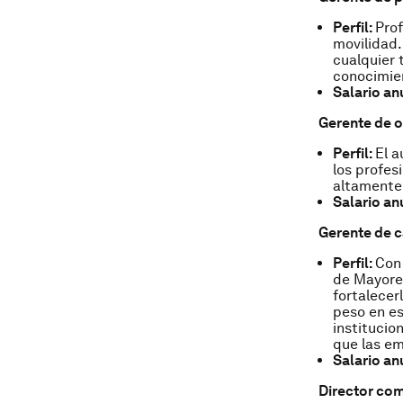
Perfil:
Prof
movilidad.
cualquier 
conocimie
Salario an
Gerente de o
Perfil:
El 
los profes
altamente 
Salario an
Gerente de 
Perfil:
Con 
de Mayoreo
fortalecer
peso en es
institucio
que las em
Salario an
Director com