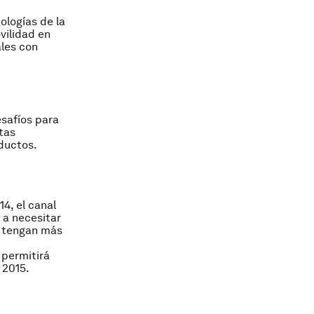
ologías de la
vilidad en
ales con
safíos para
stas
oductos.
4, el canal
 a necesitar
s tengan más
 permitirá
 2015.