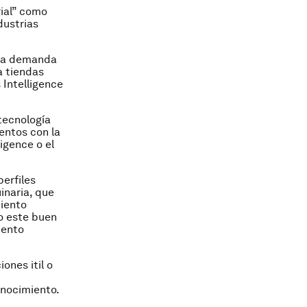
rial” como
dustrias
 la demanda
a tiendas
 Intelligence
tecnología
entos con la
ligence
o el
erfiles
inaria, que
miento
ro este buen
iento
ones itil o
conocimiento.