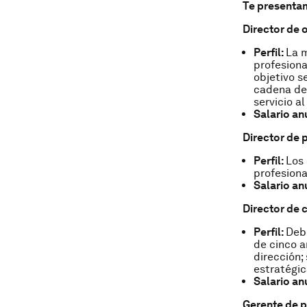
Te presenta
Director de 
Perfil:
La 
profesiona
objetivo s
cadena des
servicio al
Salario an
Director de 
Perfil:
Los
profesiona
Salario an
Director de 
Perfil:
Debe
de cinco a
dirección;
estratégic
Salario an
Gerente de p