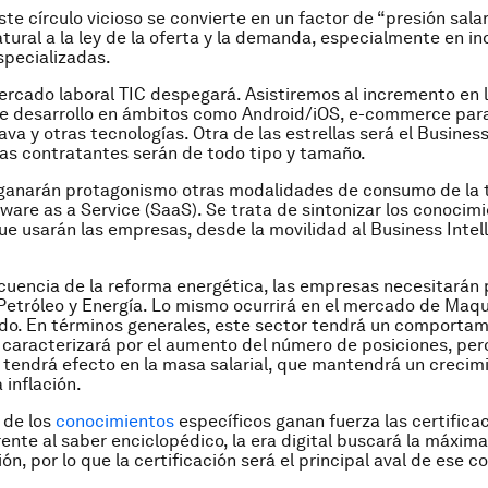
ste círculo vicioso se convierte en un factor de “presión sala
tural a la ley de la oferta y la demanda, especialmente en in
specializadas.
ercado laboral TIC despegará. Asistiremos al incremento en
e desarrollo en ámbitos como Android/iOS,
e-commerce
par
 java y otras tecnologías. Otra de las estrellas será el
Business
as contratantes serán de todo tipo y tamaño.
 ganarán protagonismo otras modalidades de consumo de la 
ware as a Service (SaaS). Se trata de sintonizar los conocimi
ue usarán las empresas, desde la movilidad al
Business Intel
encia de la reforma energética, las empresas necesitarán p
Petróleo y Energía. Lo mismo ocurrirá en el mercado de Maqu
do. En términos generales, este sector tendrá un comporta
e caracterizará por el aumento del número de posiciones, pe
endrá efecto en la masa salarial, que mantendrá un crecim
 inflación.
 de los
conocimientos
específicos ganan fuerza las certificaci
rente al saber enciclopédico, la era digital buscará la máxima
ón, por lo que la certificación será el principal aval de ese 