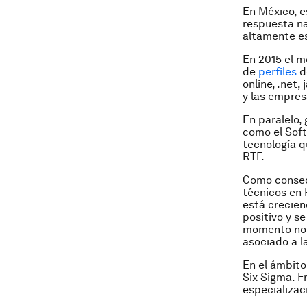
En México, e
respuesta na
altamente e
En 2015 el m
de
perfiles
d
online
, .net,
y las empres
En paralelo,
como el Soft
tecnología q
RTF.
Como consecu
técnicos en 
está crecien
positivo y s
momento no t
asociado a la
En el ámbito
Six Sigma. F
especializaci