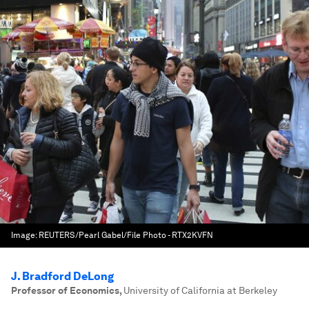
Image:
REUTERS/Pearl Gabel/File Photo - RTX2KVFN
J. Bradford DeLong
Professor of Economics
,
University of California at Berkeley