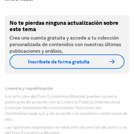
No te pierdas ninguna actualización sobre
este tema
Crea una cuenta gratuita y accede a tu colección
personalizada de contenidos con nuestras últimas
publicaciones y análisis.
Inscríbete de forma gratuita
Licencia y republicación
Los artículos del Foro Económico Mundial pueden volver a
publicarse de acuerdo con la Licencia Pública Internacional
Creative Commons Reconocimiento-NoComercial-
SinObraDerivada 4.0, y de acuerdo con nuestras condiciones de
uso.
Las opiniones expresadas en este artículo son las del autor y no
del Foro Económico Mundial.