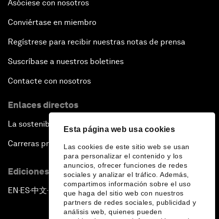
Asóciese con nosotros
Conviértase en miembro
Regístrese para recibir nuestras notas de prensa
Suscríbase a nuestros boletines
Contacte con nosotros
Enlaces directos
La sostenibilidad en el Foro
Esta página web usa cookies
Carreras profesionales
Las cookies de este sitio web se usan
para personalizar el contenido y los
anuncios, ofrecer funciones de redes
Ediciones en otros idiomas
sociales y analizar el tráfico. Además,
compartimos información sobre el uso
EN
ES
中文
日本語
▪
▪
▪
que haga del sitio web con nuestros
partners de redes sociales, publicidad y
análisis web, quienes pueden