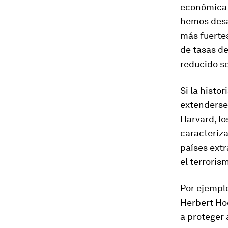
económica –
hemos desa
más fuerte
de tasas de
reducido se
Si la histo
extenderse
Harvard, l
caracteriza
países extr
el terrorism
Por ejempl
Herbert Ho
a proteger 