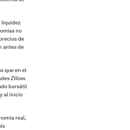
 liquidez
nomías no
 precios de
n antes de
s que en el
ades Zillow.
ado bursátil
 al inicio
nomía real,
sis