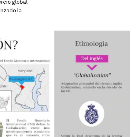
rcio global
enzado la