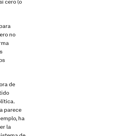
si cero (o
 para
pero no
erma
s
os
ora de
tido
ítica.
ra parece
jemplo, ha
er la
sistema de