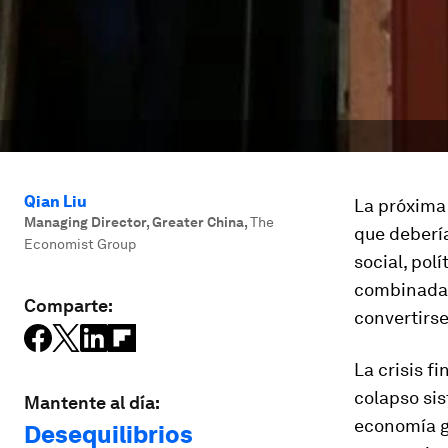
Qian Liu
La próxima 
Managing Director, Greater China
,
The
que debería
Economist Group
social, pol
combinada 
Comparte:
convertirse
La crisis f
colapso sis
Mantente al día:
economía g
Desequilibrios