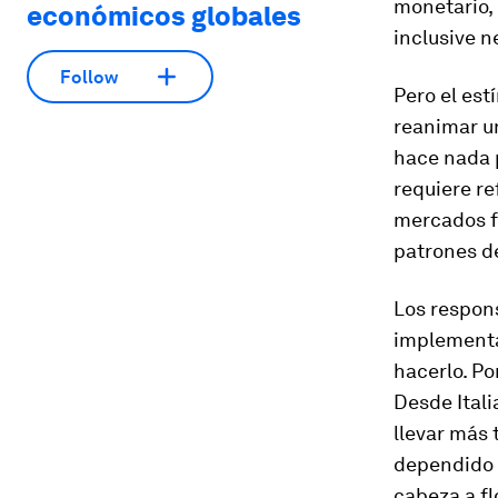
monetario, 
económicos globales
inclusive n
Follow
Pero el es
reanimar un
hace nada 
requiere re
mercados fi
patrones de
Los respons
implementa
hacerlo. Po
Desde Itali
llevar más 
dependido 
cabeza a fl