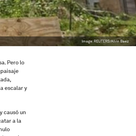
Image:
REUTERS/Alvin Baez
a. Pero lo
 paisaje
gada,
a escalar y
 y causó un
atar a la
mulo