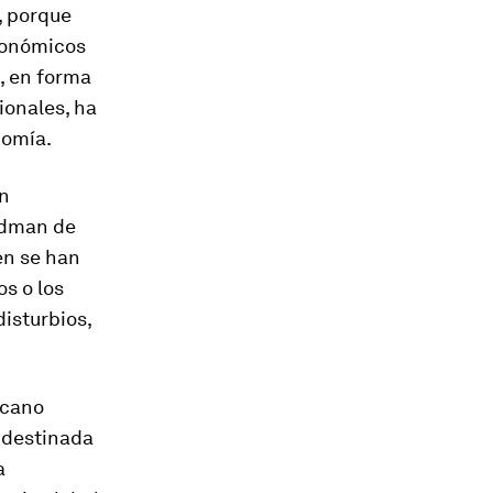
, porque
conómicos
, en forma
ionales, ha
nomía.
an
edman de
én se han
os o los
isturbios,
icano
 destinada
a