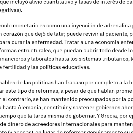
que incluyó alivio cuantitativo y tasas de interés de ca
egativas).
tímulo monetario es como una inyección de adrenalina
 corazón que dejó de latir; puede revivir al paciente, 
para curar la enfermedad. Tratar a una economía enf
formas estructurales, que puedan cubrir todo desde lo
nancieros y laborales hasta los sistemas tributarios, l
 fertilidad y las políticas educativas.
ables de las políticas han fracaso por completo a la h
r este tipo de reformas, a pesar de que habían prome
r el contrario, se han mantenido preocupados por la pol
a hasta Alemania, constituir y sostener gobiernos aho
tiempo que la tarea misma de gobernar. Y Grecia, por e
de dinero de acreedores internacionales para manten
ote (y apenas), en lugar de reformar genuinamente su 