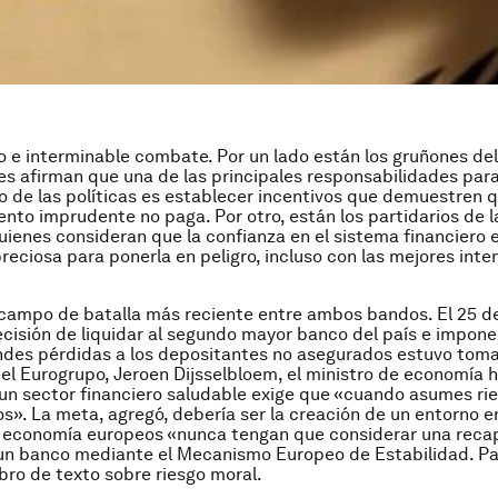
o e interminable combate. Por un lado están los gruñones del
es afirman que una de las principales responsabilidades par
o de las políticas es establecer incentivos que demuestren q
to imprudente no paga. Por otro, están los partidarios de l
quienes consideran que la confianza en el sistema financiero 
eciosa para ponerla en peligro, incluso con las mejores inte
 campo de batalla más reciente entre ambos bandos. El 25 d
ecisión de liquidar al segundo mayor banco del país e imponer
des pérdidas a los depositantes no asegurados estuvo toma
el Eurogrupo, Jeroen Dijsselbloem, el ministro de economía 
un sector financiero saludable exige que «cuando asumes ri
los». La meta, agregó, debería ser la creación de un entorno en
 economía europeos «nunca tengan que considerar una recap
un banco mediante el Mecanismo Europeo de Estabilidad. Pa
ibro de texto sobre riesgo moral.