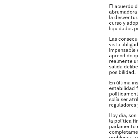
El acuerdo d
abrumadora m
la desventur
curso y adop
liquidados 
Las consecue
visto obligad
impensable e
aprendido qu
realmente un
salida delib
posibilidad.
En última in
estabilidad 
políticament
solía ser at
reguladores 
Hoy día, son 
la política f
parlamento n
completamen
problema, y 