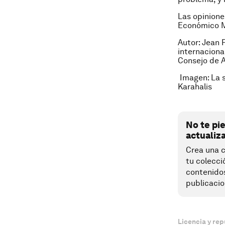
Las opinione
Económico M
Autor:
Jean P
internaciona
Consejo de A
Imagen: La 
Karahalis
No te pi
actualiz
Crea una c
tu colecci
contenido
publicacio
Licencia y rep