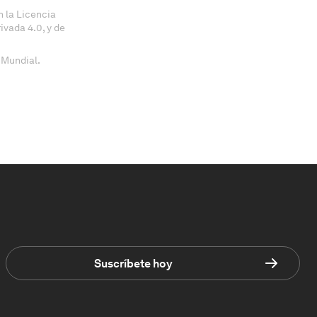
 la Licencia
vada 4.0, y de
 Mundial.
Suscríbete hoy