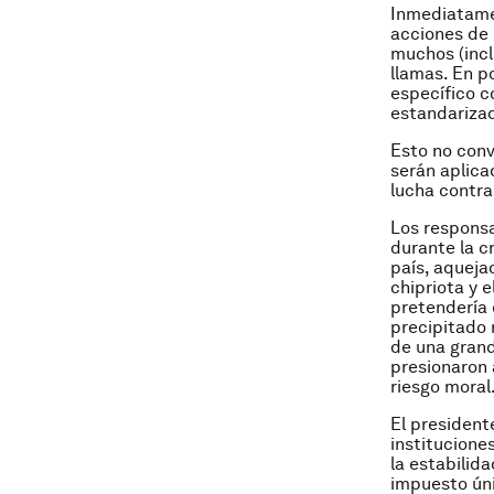
Inmediatamen
acciones de 
muchos (incl
llamas. En p
específico c
estandariza
Esto no conv
serán aplica
lucha contra
Los responsa
durante la cr
país, aquej
chipriota y 
pretendería 
precipitado 
de una grand
presionaron 
riesgo moral
El president
institucione
la estabilid
impuesto úni