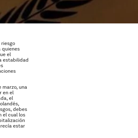
 riesgo
a quienes
ue el
a estabilidad
es
nciones
e marzo, una
 en el
da, el
holandés,
esgos, debes
 el cual los
italización
recía estar