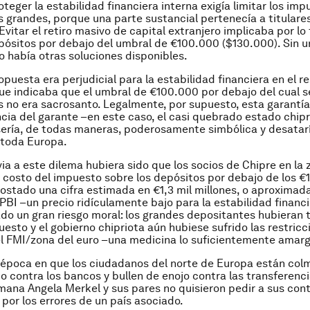
oteger la estabilidad financiera interna exigía limitar los im
s grandes, porque una parte sustancial pertenecía a titulare
Evitar el retiro masivo de capital extranjero implicaba por lo
pósitos por debajo del umbral de €100.000 ($130.000). Sin u
no había otras soluciones disponibles.
opuesta era perjudicial para la estabilidad financiera en el r
ue indicaba que el umbral de €100.000 por debajo del cual s
s no era sacrosanto. Legalmente, por supuesto, esta garantía 
ncia del garante –en este caso, el casi quebrado estado chipr
ería, de todas maneras, poderosamente simbólica y desatarí
 toda Europa.
via a este dilema hubiera sido que los socios de Chipre en la 
 costo del impuesto sobre los depósitos por debajo de los €
costado una cifra estimada en €1,3 mil millones, o aproxima
PBI –un precio ridículamente bajo para la estabilidad financ
do un gran riesgo moral: los grandes depositantes hubieran 
uesto y el gobierno chipriota aún hubiese sufrido las restric
l FMI/zona del euro –una medicina lo suficientemente amarg
 época en que los ciudadanos del norte de Europa están co
 contra los bancos y bullen de enojo contra las transferencias
emana Angela Merkel y sus pares no quisieron pedir a sus con
por los errores de un país asociado.