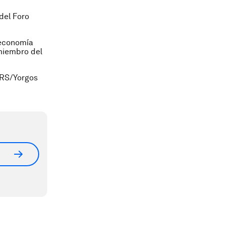
del Foro
 economía
 miembro del
ERS/Yorgos