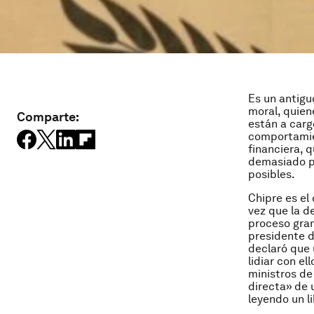
Es un antigu
moral, quien
Comparte:
están a carg
comportamien
financiera, 
demasiado pr
posibles.
Chipre es el
vez que la d
proceso gran
presidente d
declaró que 
lidiar con el
ministros de
directa» de 
leyendo un l