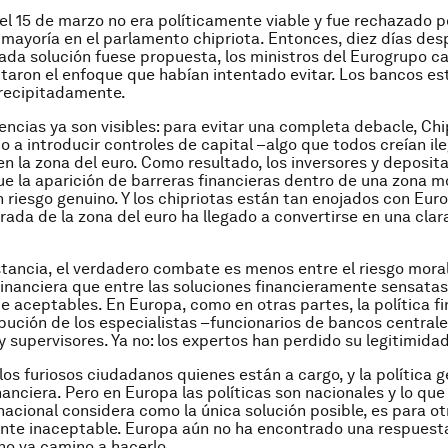
el 15 de marzo no era políticamente viable y fue rechazado p
ayoría en el parlamento chipriota. Entonces, diez días de
ada solución fuese propuesta, los ministros del Eurogrupo 
taron el enfoque que habían intentado evitar. Los bancos es
precipitadamente.
ncias ya son visibles: para evitar una completa debacle, Chi
o a introducir controles de capital –algo que todos creían ile
n la zona del euro. Como resultado, los inversores y deposit
e la aparición de barreras financieras dentro de una zona m
 riesgo genuino. Y los chipriotas están tan enojados con Eur
erada de la zona del euro ha llegado a convertirse en una clar
stancia, el verdadero combate es menos entre el riesgo moral
financiera que entre las soluciones financieramente sensatas 
e aceptables. En Europa, como en otras partes, la política f
ribución de los especialistas –funcionarios de bancos centrale
y supervisores. Ya no: los expertos han perdido su legitimidad
los furiosos ciudadanos quienes están a cargo, y la política g
inanciera. Pero en Europa las políticas son nacionales y lo que
acional considera como la única solución posible, es para ot
te inaceptable. Europa aún no ha encontrado una respuesta
no va camino a hacerlo.