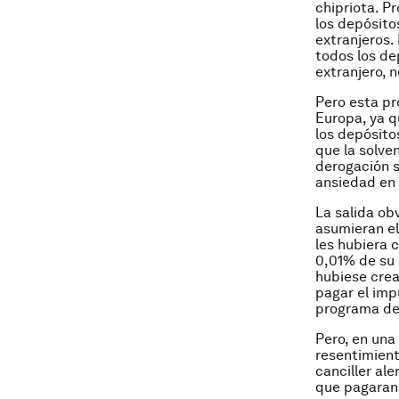
chipriota. Pr
los depósito
extranjeros. 
todos los de
extranjero, 
Pero esta pr
Europa, ya q
los depósito
que la solve
derogación s
ansiedad en
La salida ob
asumieran el
les hubiera 
0,01% de su 
hubiese crea
pagar el imp
programa de
Pero, en una
resentimiento
canciller al
que pagaran 