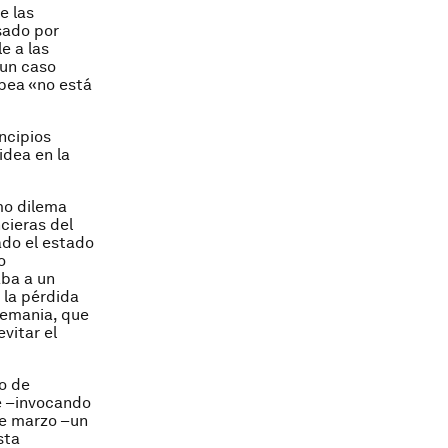
e las
sado por
e a las
 un caso
opea «no está
ncipios
idea en la
mo dilema
ncieras del
do el estado
o
aba a un
 la pérdida
Alemania, que
vitar el
o de
e –invocando
de marzo –un
sta