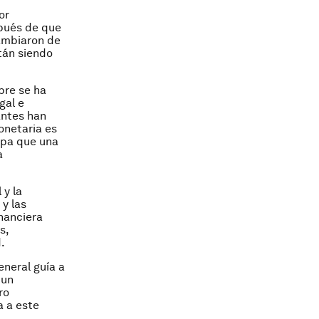
or
spués de que
cambiaron de
tán siendo
pre se ha
gal e
antes han
onetaria es
opa que una
a
 y la
y las
inanciera
s,
.
eneral guía a
 un
ro
 a este