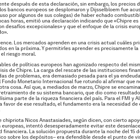
te después de esta declaración, sin embargo, los precios d
los bancos europeos se desplomaron y Dijsselbloem fue acu
uso por algunos de sus colegas) de haber echado combustibl
ocas horas, emitió una declaración indicando que «Chipre es
on desafíos excepcionales» y que el enfoque de la crisis eur
do».
ence. Los mercados aprenden en una crisis actual cuáles pri
dos en la próxima. Y permitirles aprender es precisamente la 
 el riesgo moral.
bles de políticas europeos han agonizado respecto del mis
isis de Chipre. La carga del rescate de las instituciones fina
adas de problemas, era demasiado pesada para el ya endeuda
el Fondo Monetario Internacional fue rotundo al afirmar que n
otra cosa. Así que, a mediados de marzo, Chipre se encamin
retraimiento de su sistema bancario, que dio como resultado
ísima parte de la riqueza financiera del país. Para el FMI y 
a favor de ese resultado, el fundamento era la necesidad de e
.
e chipriota Nicos Anastasiades, según dicen, con cierto apoy
s europeas, intentó desesperadamente evitar este desenlac
ad financiera. La solución propuesta durante la noche del 15 
co sobre los depósitos– era defendible desde el punto de vi