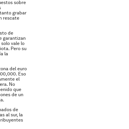
puestos sobre
s
 tanto grabar
n rescate
esto de
e garantizan
solo vale lo
iota. Pero su
a la
zona del euro
100,000. Eso
damente el
iera. No
tenido que
ciones de un
a.
lmados de
 al sur, la
tribuyentes