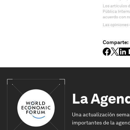
Los artículos 
Pública Inter
acuerdo con n
Las opiniones 
Comparte:
La Agen
Una actualización sema
importantes de la agend