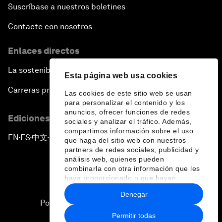
Suscríbase a nuestros boletines
Contacte con nosotros
Enlaces directos
La sostenibilidad en el Foro
Esta página web usa cookies
Carreras profesionales
Las cookies de este sitio web se usan
para personalizar el contenido y los
anuncios, ofrecer funciones de redes
Ediciones en otros idiomas
sociales y analizar el tráfico. Además,
compartimos información sobre el uso
EN
ES
中文
日本語
▪
▪
▪
que haga del sitio web con nuestros
partners de redes sociales, publicidad y
análisis web, quienes pueden
combinarla con otra información que les
haya proporcionado o que hayan
recopilado a partir del uso que haya
Denegar
hecho de sus servicios.
Política de privacidad y normas de uso
Permitir todas
Sitemap