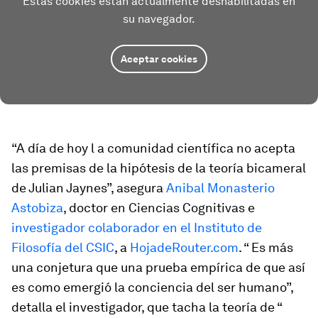
Estas cookies están actualmente deshabilitadas en
su navegador.
Aceptar cookies
“A día de hoy l a comunidad científica no acepta
las premisas de la hipótesis de la teoría bicameral
de Julian Jaynes”, asegura
Anibal Monasterio
Astobiza
, doctor en Ciencias Cognitivas e
investigador colaborador en el Instituto de
Filosofía del CSIC
, a
HojadeRouter.com
. “ Es más
una conjetura que una prueba empírica de que así
es como emergió la conciencia del ser humano”,
detalla el investigador, que tacha la teoría de “