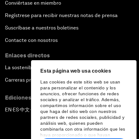
Conviértase en miembro
Regístrese para recibir nuestras notas de prensa
Suscríbase a nuestros boletines
Contacte con nosotros
Enlaces directos
La sostenibilidad en el Foro
Esta página web usa cookies
Carreras profesionales
Las cookies de este sitio web se usan
para personalizar el contenido y los
anuncios, ofrecer funciones de redes
Ediciones en otros idiomas
sociales y analizar el tráfico. Además,
compartimos información sobre el uso
EN
ES
中文
日本語
▪
▪
▪
que haga del sitio web con nuestros
partners de redes sociales, publicidad y
análisis web, quienes pueden
combinarla con otra información que les
haya proporcionado o que hayan