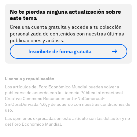
No te pierdas ninguna actualización sobre
este tema
Crea una cuenta gratuita y accede a tu colección
personalizada de contenidos con nuestras últimas
publicaciones y análisis.
Inscríbete de forma gratuita
Licencia y republicación
Los artículos del Foro Económico Mundial pueden volver a
publicarse de acuerdo con la Licencia Pública Internacional
Creative Commons Reconocimiento-NoComercial-
SinObraDerivada 4.0, y de acuerdo con nuestras condiciones de
uso.
Las opiniones expresadas en este artículo son las del autor y no
del Foro Económico Mundial.