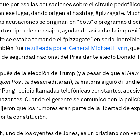
que por eso las acusaciones sobre el círculo pedofílico
n ese lugar, dando origen al hashtag #pizzagate. Much
las acusaciones se originan en “bots” o programas dis
ertos tipos de mensajes, ayudando así a dar la impresi
 se estaba tomando el “pizzagate” en serio. Increíble
ambién fue
retuiteada por el General Michael Flynn
, qu
 de seguridad nacional del Presidente electo Donald 
pués de la elección de Trump (y a pesar de que el
New 
gton Post
la desacreditaran), la historia siguió difundi
Pong recibió llamadas telefónicas constantes, abusiv
azantes. Cuando el gerente se comunicó con la policía
dijeron que los rumores eran parte de la libertad de ex
or la constitución.
, uno de los oyentes de Jones, es un cristiano con ver