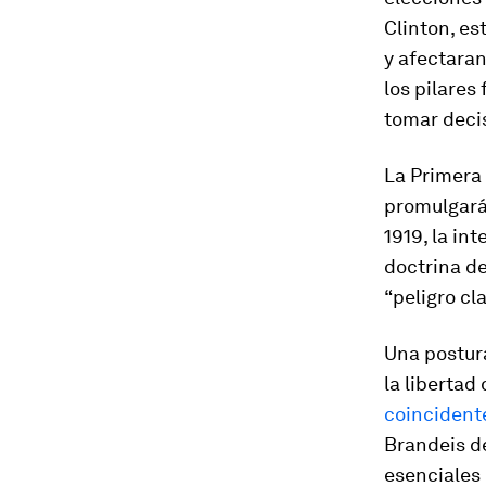
Clinton, es
y afectaran
los pilares
tomar deci
La Primera
promulgará 
1919, la in
doctrina de
“peligro cl
Una postura
la libertad
coincident
Brandeis de
esenciales 