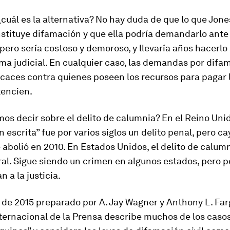
cuál es la alternativa? No hay duda de que lo que Jone
stituye difamación y que ella podría demandarlo ante 
 pero sería costoso y demoroso, y llevaría años hacerlo
ema judicial. En cualquier caso, las demandas por difam
icaces contra quienes poseen los recursos para pagar 
tencien.
s decir sobre el delito de calumnia? En el Reino Unid
 escrita” fue por varios siglos un delito penal, pero ca
 abolió en 2010. En Estados Unidos, el delito de calum
ral. Sigue siendo un crimen en algunos estados, pero 
n a la justicia.
de 2015 preparado por A. Jay Wagner y Anthony L. Far
nternacional de la Prensa describe muchos de los caso