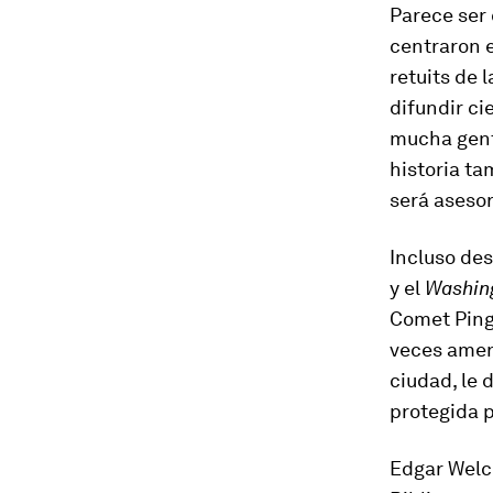
Parece ser 
centraron e
retuits de 
difundir ci
mucha gente
historia t
será asesor
Incluso des
y el
Washin
Comet Ping 
veces amen
ciudad, le 
protegida p
Edgar Welch