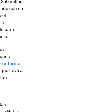
 350 millas
mado con un
y el
os
le para
icía.
o si
iones
so informe
que llevó a
stán
las
 a Hillary