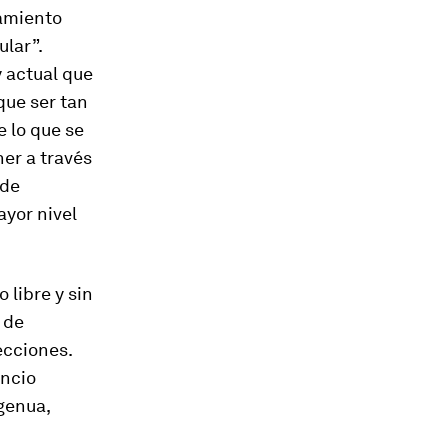
namiento
ular”.
y actual que
que ser tan
 lo que se
ner a través
 de
ayor nivel
 libre y sin
 de
ecciones.
encio
ngenua,