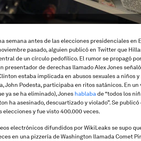
na semana antes de las elecciones presidenciales en 
oviembre pasado, alguien publicó en Twitter que Hilla
entral de un círculo pedofílico. El rumor se propagó po
 un presentador de derechas llamado Alex Jones señaló
linton estaba implicada en abusos sexuales a niños y 
 John Podesta, participaba en ritos satánicos. En un 
e ya se ha eliminado), Jones
hablaba
de “todos los ni
nton ha asesinado, descuartizado y violado”. Se publicó
s elecciones y fue visto 400.000 veces.
reos electrónicos difundidos por WikiLeaks se supo q
eces en una pizzería de Washington llamada Comet Pi