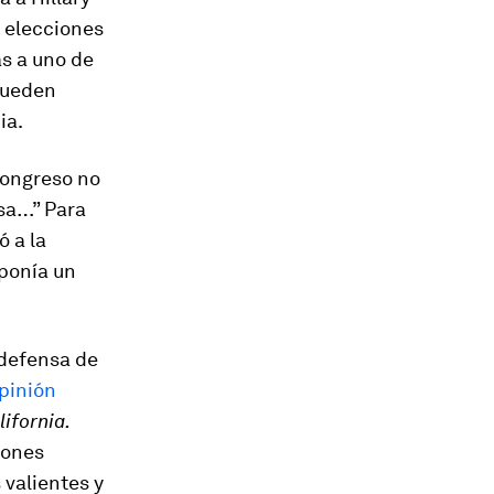
s elecciones
as a uno de
 pueden
ia.
Congreso no
nsa…” Para
ó a la
uponía un
 defensa de
pinión
lifornia.
iones
 valientes y