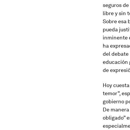
seguros de
libre y sin
Sobre esa b
pueda justi
inminente 
ha expresad
del debate 
educación g
de expresió
Hoy cuesta 
temor”, esp
gobierno po
De manera s
obligado” e
especialme