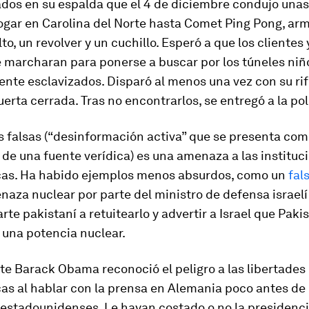
ados en su espalda que el 4 de diciembre condujo unas
ogar en Carolina del Norte hasta Comet Ping Pong, ar
lto, un revolver y un cuchillo. Esperó a que los clientes 
e marcharan para ponerse a buscar por los túneles niñ
te esclavizados. Disparó al menos una vez con su rif
uerta cerrada. Tras no encontrarlos, se entregó a la pol
s falsas (“desinformación activa” que se presenta com
de una fuente verídica) es una amenaza a las instituc
as. Ha habido ejemplos menos absurdos, como un
fal
aza nuclear por parte del ministro de defensa israelí 
rte pakistaní a retuitearlo y advertir a Israel que Paki
 una potencia nuclear.
te Barack Obama reconoció el peligro a las libertades
as al hablar con la prensa en Alemania poco antes de 
estadounidenses. Le hayan costado o no la presidencia