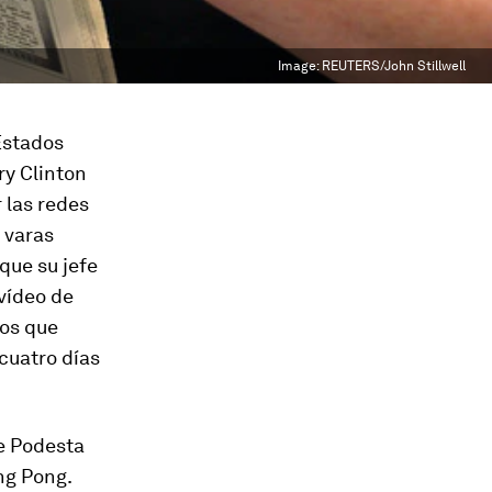
Image:
REUTERS/John Stillwell
Estados
ry Clinton
r las redes
 varas
que su jefe
vídeo de
ños que
 cuatro días
ue Podesta
ng Pong.