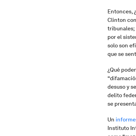
Entonces, ¿
Clinton con
tribunales;
por el sist
solo son ef
que se sen
¿Qué podemo
“difamación
desuso y se
delito fede
se presenta
Un
informe
Instituto I