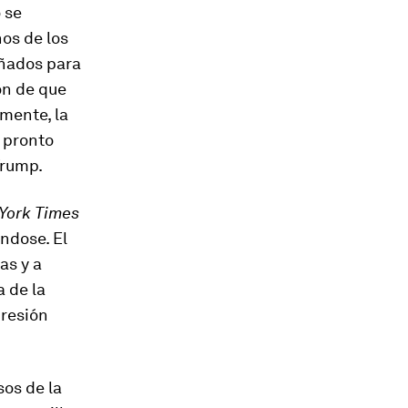
 se
os de los
eñados para
ón de que
mente, la
e pronto
Trump.
York Times
éndose. El
as y a
 de la
presión
sos de la