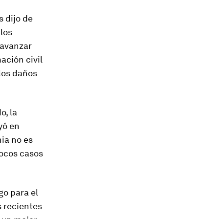
s dijo de
los
 avanzar
ación civil
los daños
o, la
yó en
nia no es
pocos casos
go para el
s recientes