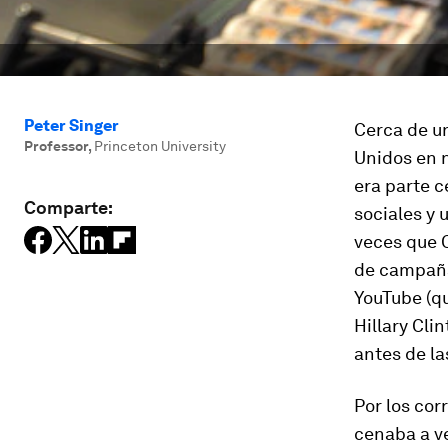
Peter Singer
Cerca de u
Professor
,
Princeton University
Unidos en n
era parte c
Comparte:
sociales y
veces que C
de campaña,
YouTube (qu
Hillary Cli
antes de la
Por los cor
cenaba a v