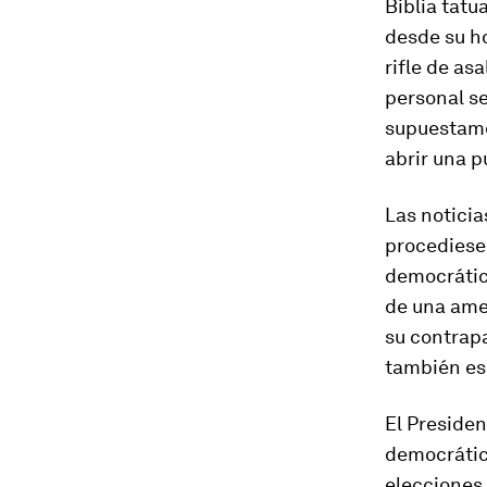
Biblia tatu
desde su h
rifle de asa
personal s
supuestamen
abrir una p
Las noticia
procediese 
democrátic
de una amen
su contrapa
también es
El Presiden
democrátic
elecciones 