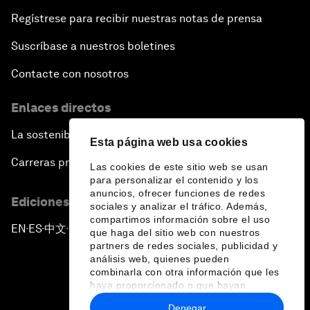
Regístrese para recibir nuestras notas de prensa
Suscríbase a nuestros boletines
Contacte con nosotros
Enlaces directos
La sostenibilidad en el Foro
Esta página web usa cookies
Carreras profesionales
Las cookies de este sitio web se usan
para personalizar el contenido y los
anuncios, ofrecer funciones de redes
Ediciones en otros idiomas
sociales y analizar el tráfico. Además,
compartimos información sobre el uso
EN
ES
中文
日本語
▪
▪
▪
que haga del sitio web con nuestros
partners de redes sociales, publicidad y
análisis web, quienes pueden
combinarla con otra información que les
haya proporcionado o que hayan
recopilado a partir del uso que haya
Denegar