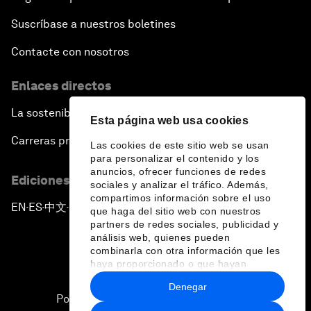
Suscríbase a nuestros boletines
Contacte con nosotros
Enlaces directos
La sostenibilidad en el Foro
Esta página web usa cookies
Carreras profesionales
Las cookies de este sitio web se usan
para personalizar el contenido y los
anuncios, ofrecer funciones de redes
Ediciones en otros idiomas
sociales y analizar el tráfico. Además,
compartimos información sobre el uso
EN
ES
中文
日本語
▪
▪
▪
que haga del sitio web con nuestros
partners de redes sociales, publicidad y
análisis web, quienes pueden
combinarla con otra información que les
haya proporcionado o que hayan
recopilado a partir del uso que haya
Denegar
hecho de sus servicios.
Política de privacidad y normas de uso