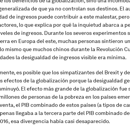
e los beneficios de la globalización, sino una incómod
generalizada de que ya no controlan sus destinos. El 
dad de ingresos puede contribuir a este malestar, per
actores, lo que explica por qué la inquietud abarca a 
iveles de ingresos. Durante los severos experimentos s
erra en Europa del este, muchas personas sintieron u
 lo mismo que muchos chinos durante la Revolución Cul
dades la desigualdad de ingresos visible era mínima.
ente, es posible que los simpatizantes del Brexit y d
s efectos de la globalización porque la desigualdad g
sminuyó. El efecto más grande de la globalización fue 
millones de personas de la pobreza en los países eme
venta, el PIB combinado de estos países (a tipos de c
enas llegaba a la tercera parte del PIB combinado de
2016, esa divergencia había casi desaparecido.