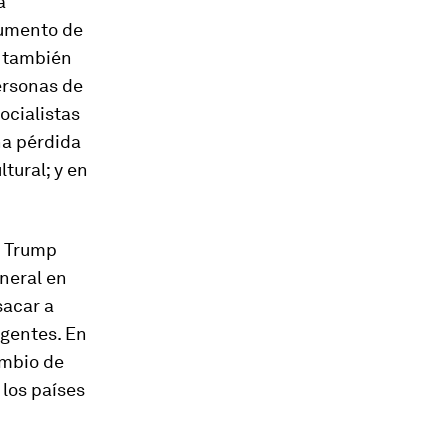
a
aumento de
o también
personas de
ocialistas
na pérdida
tural; y en
e Trump
eneral en
sacar a
rgentes. En
ambio de
 los países