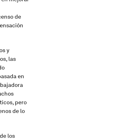
scenso de
 sensación
os y
os, las
do
 basada en
abajadora
uchos
ticos, pero
enos de lo
de los