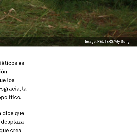
Image:
REUTERS/Aly Song
iáticos es
ión
ue los
sgracia, la
político.
a dice que
n desplaza
 que crea