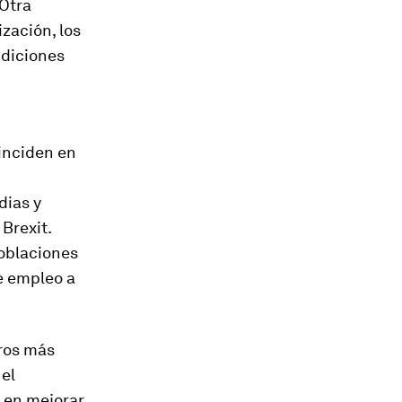
 Otra
zación, los
ndiciones
inciden en
dias y
Brexit.
 poblaciones
e empleo a
ros más
 el
 en mejorar