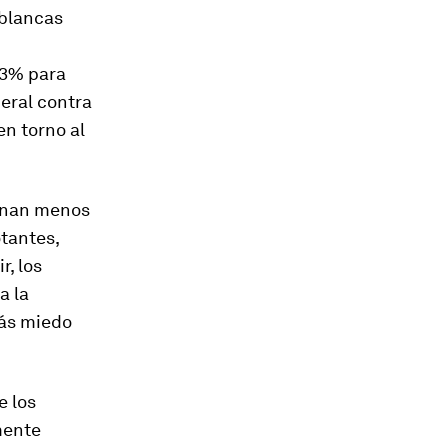
 blancas
43% para
neral contra
en torno al
ganan menos
otantes,
r, los
a la
más miedo
e los
mente