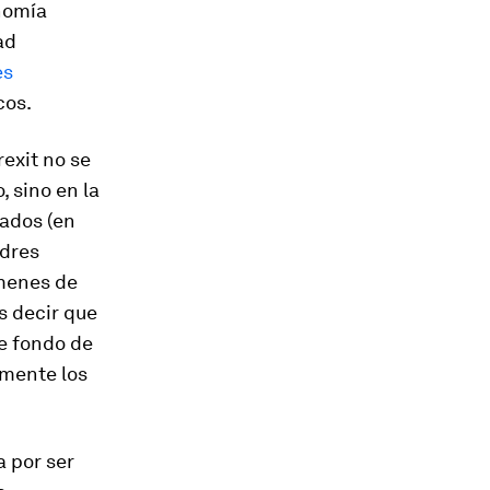
onomía
ad
es
cos.
rexit no se
, sino en la
ados (en
ndres
ímenes de
s decir que
de fondo de
 mente los
a por ser