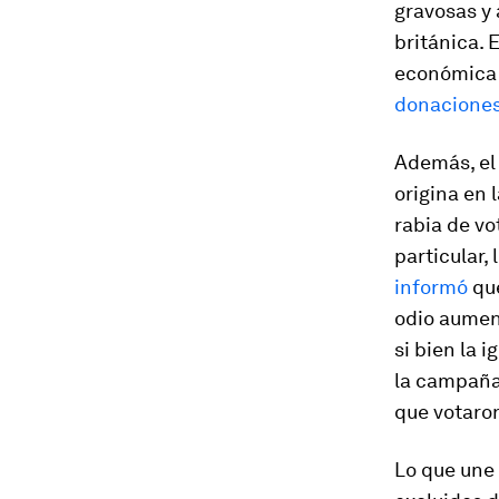
gravosas y 
británica. 
económica y
donacione
Además, el 
origina en 
rabia de v
particular,
informó
que
odio aumen
si bien la 
la campaña 
que votaron
Lo que une 