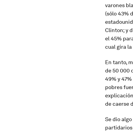
varones bla
(sólo 43% d
estadounid
Clinton; y 
el 45% para
cual gira l
En tanto, 
de 50 000 d
49% y 47% e
pobres fuer
explicación
de caerse 
Se dio algo 
partidario