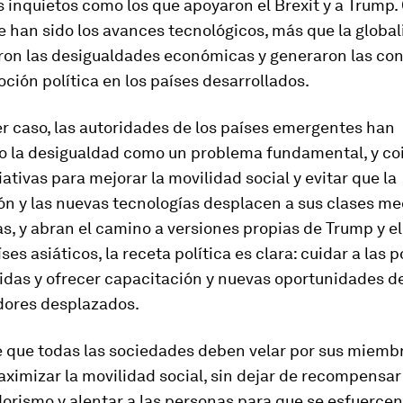
 inquietos como los que apoyaron el Brexit y a Trump.
 han sido los avances tecnológicos, más que la globali
ron las desigualdades económicas y generaron las co
ción política en los países desarrollados.
r caso, las autoridades de los países emergentes han
do la desigualdad como un problema fundamental, y co
iativas para mejorar la movilidad social y evitar que la
ón y las nuevas tecnologías desplacen a sus clases me
s, y abran el camino a versiones propias de Trump y el 
íses asiáticos, la receta política es clara: cuidar a las
idas y ofrecer capacitación y nuevas oportunidades d
adores desplazados.
e que todas las sociedades deben velar por sus miemb
ximizar la movilidad social, sin dejar de recompensar
rismo y alentar a las personas para que se esfuercen