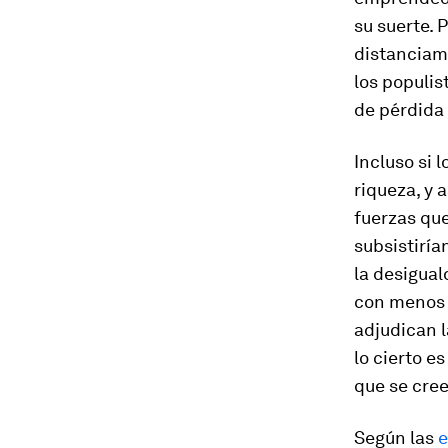
su suerte. 
distanciami
los populis
de pérdida 
Incluso si 
riqueza, y 
fuerzas qu
subsistirí
la desigual
con menos 
adjudican l
lo cierto e
que se cree
Según las
e