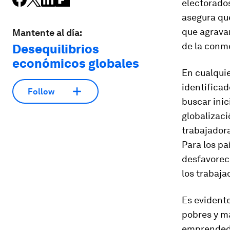
electorados
asegura que
que agrava
Mantente al día:
de la conmo
Desequilibrios
económicos globales
En cualquie
identifica
Follow
buscar inic
globalizaci
trabajadora
Para los pa
desfavorec
los trabaj
Es evident
pobres y ma
emprendedo