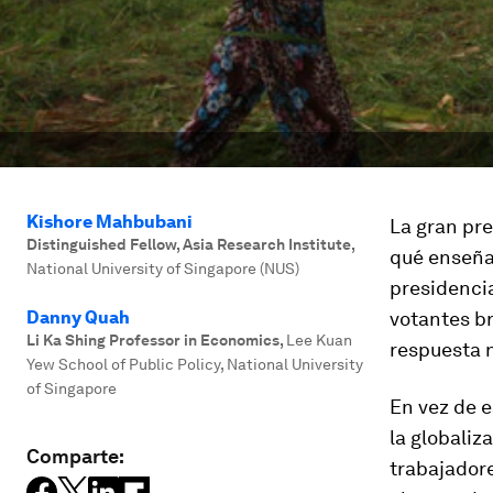
Kishore Mahbubani
La gran pre
Distinguished Fellow, Asia Research Institute
,
qué enseñan
National University of Singapore (NUS)
presidencia
Danny Quah
votantes br
Li Ka Shing Professor in Economics
,
Lee Kuan
respuesta n
Yew School of Public Policy, National University
of Singapore
En vez de e
la globaliz
Comparte:
trabajadore