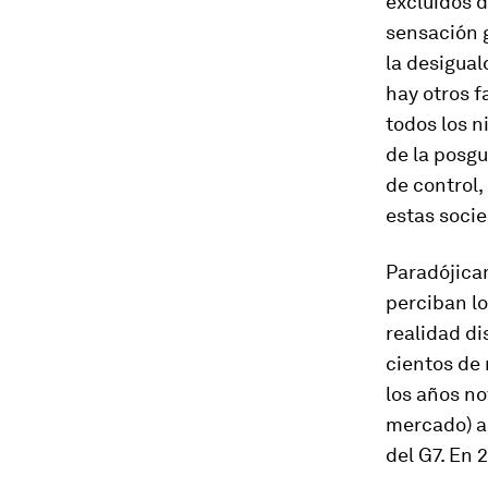
excluidos d
sensación 
la desigual
hay otros f
todos los n
de la posgu
de control,
estas socie
Paradójicam
perciban lo
realidad di
cientos de 
los años no
mercado) ap
del G7. En 