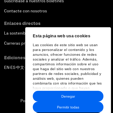
Suscríbase a nuestros boletines
Contacte con nosotros
Enlaces directos
La sostenibilidad en el Foro
Esta página web usa cookies
Carreras profesionales
Las cookies de este sitio web se usan
para personalizar el contenido y los
anuncios, ofrecer funciones de redes
Ediciones en otros idiomas
sociales y analizar el tráfico. Además,
compartimos información sobre el uso
EN
ES
中文
日本語
▪
▪
▪
que haga del sitio web con nuestros
partners de redes sociales, publicidad y
análisis web, quienes pueden
combinarla con otra información que les
haya proporcionado o que hayan
recopilado a partir del uso que haya
Denegar
hecho de sus servicios.
Política de privacidad y normas de uso
Permitir todas
Sitemap