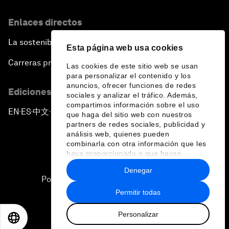
Enlaces directos
La sostenibilidad en el Foro
Esta página web usa cookies
Carreras profesionales
Las cookies de este sitio web se usan
para personalizar el contenido y los
anuncios, ofrecer funciones de redes
Ediciones en otros idiomas
sociales y analizar el tráfico. Además,
compartimos información sobre el uso
EN
ES
中文
日本語
▪
▪
▪
que haga del sitio web con nuestros
partners de redes sociales, publicidad y
análisis web, quienes pueden
combinarla con otra información que les
haya proporcionado o que hayan
recopilado a partir del uso que haya
Denegar
hecho de sus servicios.
Política de privacidad y normas de uso
Permitir todas
Sitemap
Personalizar
©
2026
Foro Económico Mundial
EN
ES
中文
日本語