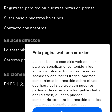
Regístrese para recibir nuestras notas de prensa
Suscríbase a nuestros boletines
Contacte con nosotros
Enlaces directos
La sostenibilidad en el Foro
Esta página web usa cookies
Carreras profesionales
Las cookies de este sitio web se usan
para personalizar el contenido y los
anuncios, ofrecer funciones de redes
Ediciones en otros idiomas
sociales y analizar el tráfico. Además,
compartimos información sobre el uso
EN
ES
中文
日本語
▪
▪
▪
que haga del sitio web con nuestros
partners de redes sociales, publicidad y
análisis web, quienes pueden
combinarla con otra información que les
haya proporcionado o que hayan
recopilado a partir del uso que haya