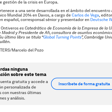
 gestión de la crisis en Europa.
rtenece a una serie desarrollada en el ámbito del encuentro 
ico Mundial 2014 en Davos, a cargo de
Carlos de Vega
, edito
en español,
corresponsal sénior
y presentador en
Deutsche W
o Ontiveros
es Catedrático de Economía de la Empresa de la U
Madrid y Presidente de Afi, consultora de asuntos económic
Su último libro se titula “
Global Turning Points
”, Cambridge Univ
illén.
TERS/Marcelo del Pozo
erdas ninguna
ación sobre este tema
uenta gratuita y accede a
Inscríbete de forma gratuita
ón personalizada de
s con nuestras últimas
nes y análisis.