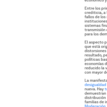
económico y 
Entre los pr
crediticia, a
fallos de lo
institucione
sistemas fin
transmisión 
para los de
El aspecto 
que está ori
distorsiones
resultado, p
políticas ba
economías de
reducido la 
con mayor d
La manifesta
desigualda
nueva. Hay
t
demuestran c
distribución
familias de 
Moderación