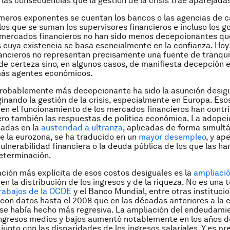
las consecuencias que la gestión de la crisis trae aparejada
imeros exponentes se cuentan los bancos o las agencias de ca
 los que se suman los supervisores financieros e incluso los g
s mercados financieros no han sido menos decepcionantes qu
s cuya existencia se basa esencialmente en la confianza. Hoy 
ancieros no representan precisamente una fuente de tranqui
de certeza sino, en algunos casos, de manifiesta decepción 
más agentes económicos.
probablemente más decepcionante ha sido la asunción desigu
ginando la gestión de la crisis, especialmente en Europa. Esos
 en el funcionamiento de los mercados financieros han contr
ero también las respuestas de política económica. La adopci
sadas en la
austeridad a ultranza
, aplicadas de forma simult
 la eurozona, se ha traducido en un
mayor
desempleo
, y ap
vulnerabilidad financiera o la deuda pública de los que las ha
eterminación.
ción más explícita de esos costos desiguales es la
ampliació
d
en la distribución de los ingresos y de la riqueza. No es una
rabajos de la OCDE
y el Banco Mundial, entre otras instituci
on datos hasta el 2008 que en las décadas anteriores a la cr
 se había hecho más regresiva. La ampliación del endeudamie
ingresos medios y bajos aumentó notablemente en los años d
, junto con las disparidades de los ingresos salariales. Y es 