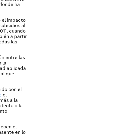
 donde ha
 el impacto
subsidios al
2011, cuando
ién a partir
odas las
ón entre las
 la
dad aplicada
ual que
ido con el
e
el
más a la
afecta a la
ento
recen el
esente en lo