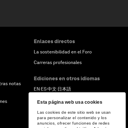
Enlaces directos
La sostenibilidad en el Foro
Carreras profesionales
Ediciones en otros idiomas
tras notas
EN
ES
中文
日本語
▪
▪
▪
ines
Esta página web usa cookies
Las cookies de este sitio web se usan
para personalizar el contenido y los
anuncios, ofrecer funciones de redes