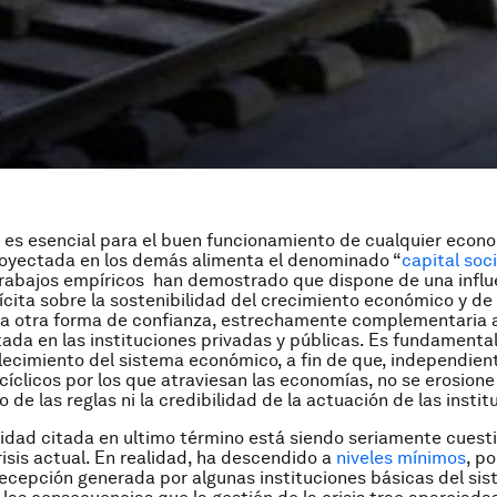
 es esencial para el buen funcionamiento de cualquier econo
royectada en los demás alimenta el denominado “
capital soci
rabajos empíricos han demostrado que dispone de una influ
ícita sobre la sostenibilidad del crecimiento económico y de 
La otra forma de confianza, estrechamente complementaria a 
tada en las instituciones privadas y públicas. Es fundamental
alecimiento del sistema económico, a fin de que, independie
 cíclicos por los que atraviesan las economías, no se erosione
de las reglas ni la credibilidad de la actuación de las instit
lidad citada en ultimo término está siendo seriamente cuest
risis actual. En realidad, ha descendido a
niveles mínimos
, p
decepción generada por algunas instituciones básicas del si