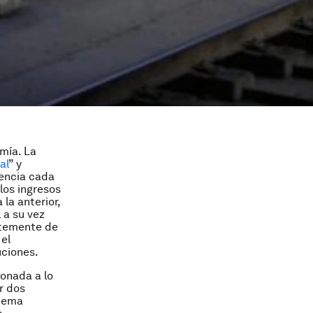
mía. La
al
” y
encia cada
los ingresos
la anterior,
 a su vez
ntemente de
 el
uciones.
ionada a lo
or dos
stema