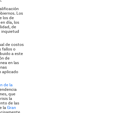
s.
lificación
obiernos. Los
e los de
en día, los
lidad, de
e inquietud
al de costos
 fallos o
ibuido a este
ón de
ánea en las
enas
n aplicado
n de la
 tendencia
ones, que
isis la
nto de las
e la
Gran
precisamente