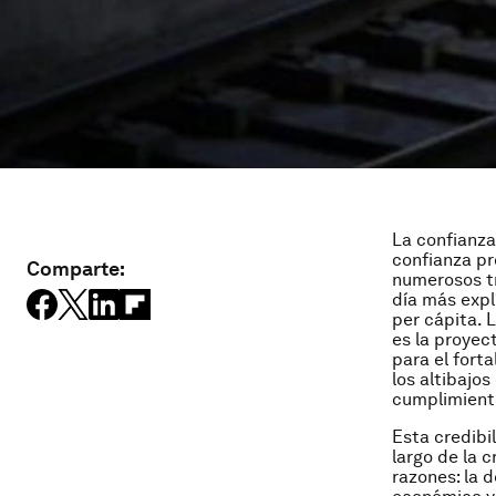
La confianza
confianza p
Comparte:
numerosos t
día más expl
per cápita. 
es la proyec
para el fort
los altibajos
cumplimiento 
Esta credibi
largo de la c
razones: la 