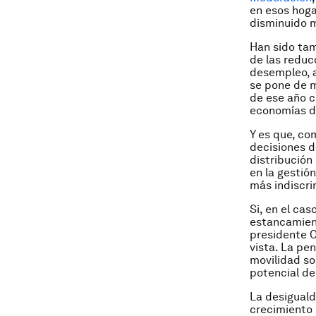
en esos hog
disminuido m
Han sido ta
de las reducc
desempleo, a
se pone de m
de ese año c
economías d
Y es que, com
decisiones d
distribución
en la gestió
más indiscri
Si, en el ca
estancamient
presidente O
vista. La pe
movilidad so
potencial de
La desiguald
crecimiento 