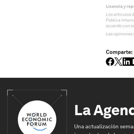
Licencia y rep
Los artículos 
Pública Inter
acuerdo con n
Las opiniones 
Comparte:
La Agen
Una actualización sema