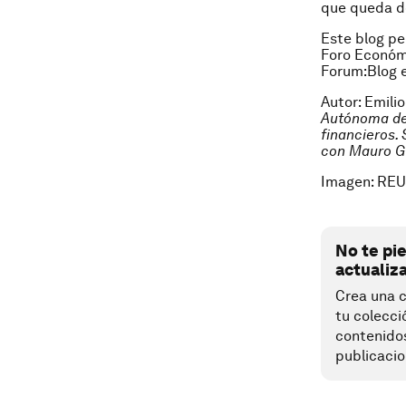
que queda de
Este blog pe
Foro Económ
Forum:Blog 
Autor: Emili
Autónoma de 
financieros.
con Mauro Gu
Imagen: REU
No te pi
actualiz
Crea una c
tu colecci
contenido
publicacio