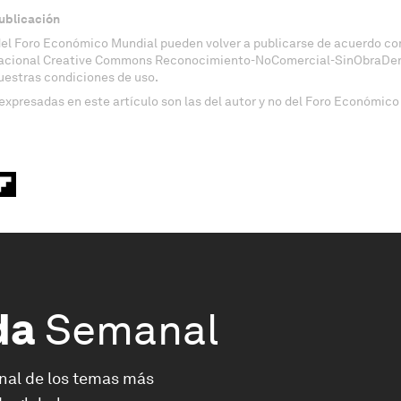
ublicación
del Foro Económico Mundial pueden volver a publicarse de acuerdo con
nacional Creative Commons Reconocimiento-NoComercial-SinObraDeri
uestras condiciones de uso.
expresadas en este artículo son las del autor y no del Foro Económico
da
Semanal
nal de los temas más