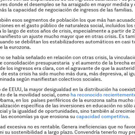
ares donde el desempleo se ha arraigado en mayor medida y
ás la capacidad de negociación de ingresos de las familias.
mbién esos segmentos de población los que más han acusado
iones en el gasto público de naturaleza social, incluidos los 
 lo largo de estos años de crisis, especialmente a partir de 
anifiesto un ajuste mucho mayor que en otras crisis. Es tamb
uando se debilitan los estabilizadores automáticos en casi t
e la eurozona.
o se había señalado en relación con otras crisis, la vinculaci
e consolidación presupuestaria y el aumento de la brecha en
 de los ingresos era clara, con el agravante de que la austeri
n de esta crisis ha sido mucho más dura, más depresiva, al ig
minada según manifiestan colectivos sociales.
so de EEUU, la mayor desigualdad en la distribución ha coexist
o de la movilidad social, como
ha reconocido recientement
bama, en los países periféricos de la eurozona salta mucho 
nalización específica de las inversiones en educación no sólo 
cial y la igualdad de oportunidades, sino también al crecimi
 las economías ya que erosiona su
capacidad competitiva
.
ad excesiva no es rentable. Genera ineficiencias que no favo
ni su sostenibilidad a largo plazo. Convendría tenerlo muy pr