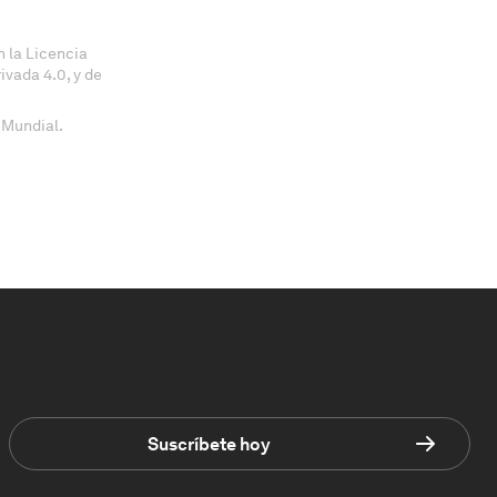
 la Licencia
vada 4.0, y de
 Mundial.
Suscríbete hoy