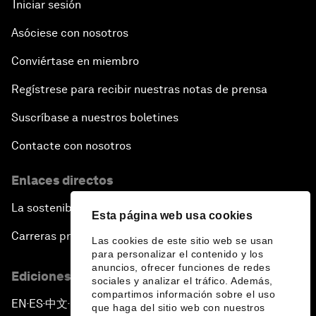
Iniciar sesión
Asóciese con nosotros
Conviértase en miembro
Regístrese para recibir nuestras notas de prensa
Suscríbase a nuestros boletines
Contacte con nosotros
Enlaces directos
La sostenibilidad en el Foro
Esta página web usa cookies
Carreras profesionales
Las cookies de este sitio web se usan
para personalizar el contenido y los
anuncios, ofrecer funciones de redes
Ediciones en otros idiomas
sociales y analizar el tráfico. Además,
compartimos información sobre el uso
EN
ES
中文
日本語
▪
▪
▪
que haga del sitio web con nuestros