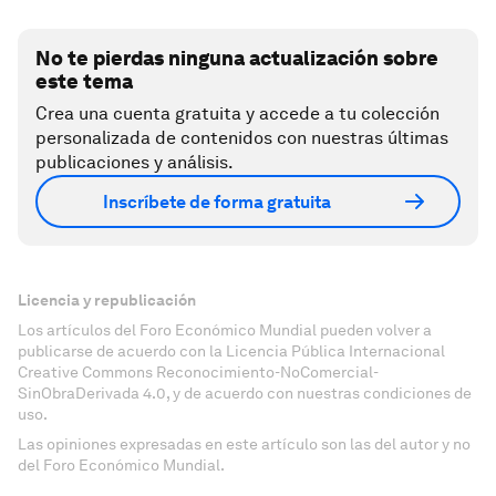
No te pierdas ninguna actualización sobre
este tema
Crea una cuenta gratuita y accede a tu colección
personalizada de contenidos con nuestras últimas
publicaciones y análisis.
Inscríbete de forma gratuita
Licencia y republicación
Los artículos del Foro Económico Mundial pueden volver a
publicarse de acuerdo con la Licencia Pública Internacional
Creative Commons Reconocimiento-NoComercial-
SinObraDerivada 4.0, y de acuerdo con nuestras condiciones de
uso.
Las opiniones expresadas en este artículo son las del autor y no
del Foro Económico Mundial.