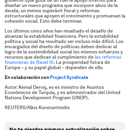
gobierno (que goza de un fuerte apoyo interno) para
diseñar un nuevo programa que incorpore alivio de la
deuda, un menos superávit fiscal y reformas
estructurales qua apoyen el crecimiento y promuevan la
cohesión social. Esto debe terminar.
Los últimos cinco años han resaltado el desafío de
alcanzar la estabilidad financiera. Pero la estabilidad
política y social ha resultado ser incluso más difícil. Los
encargados del diseño de políticas deben dedicar al
logro de la sostenibilidad social los mismos esfuerzos y
recursos que dedican al cumplimiento de
las reformas
financieras de Basel III
. La prosperidad futura de
Europa – y su papel global – dependen de ello.
En colaboración con
Project Syndicate
Autor: Kemal Derviş, es ex ministro de Asuntos
Económicos de Turquía, y ex administrador del United
Nations Development Program (UNDP).
REUTERS/
Alkis Konstantinidis
No te pierdas ninguna actualización sobre