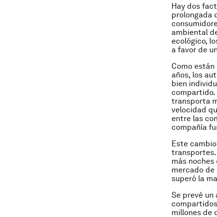
Hay dos fact
prolongada c
consumidores
ambiental de
ecológico, l
a favor de u
Como están l
años, los au
bien individ
compartido. 
transporta m
velocidad qu
entre las co
compañía fun
Este cambio 
transportes.
más noches d
mercado de c
superó la ma
Se prevé un 
compartidos,
millones de 