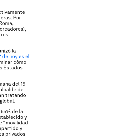
ctivamente
eras. Por
 Roma,
 creadores),
tros
nizó la
Y de hoy es el
rminar cómo
os Estados
mana del 15
 alcalde de
án tratando
global.
 65% de la
stablecido y
e “movilidad
mpartido y
les privados