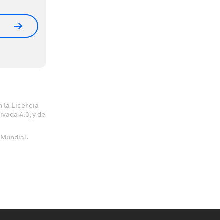
 la Licencia
vada 4.0, y de
 Mundial.