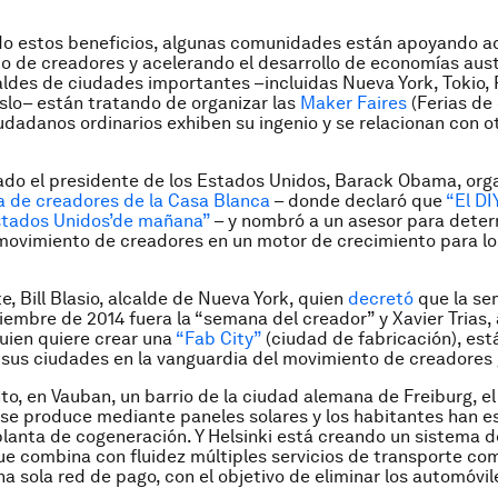
o estos beneficios, algunas comunidades están apoyando a
o de creadores y acelerando el desarrollo de economías aust
aldes de ciudades importantes –incluidas Nueva York, Tokio,
slo– están tratando de organizar las
Maker Faires
(Ferias de
udadanos ordinarios exhiben su ingenio y se relacionan con o
ado el presidente de los Estados Unidos, Barack Obama, orga
a de creadores de la Casa Blanca
– donde declaró que
“El DI
stados Unidos’de mañana”
– y nombró a un asesor para dete
 movimiento de creadores en un motor de crecimiento para l
e, Bill Blasio, alcalde de Nueva York, quien
decretó
que la se
tiembre de 2014 fuera la “semana del creador” y Xavier Trias,
uien quiere crear una
“Fab City”
(ciudad de fabricación), est
 sus ciudades en la vanguardia del movimiento de creadores 
to, en Vauban, un barrio de la ciudad alemana de Freiburg, el
 se produce mediante paneles solares y los habitantes han e
lanta de cogeneración. Y Helsinki está creando un sistema d
que combina con fluidez múltiples servicios de transporte co
na sola red de pago, con el objetivo de eliminar los automóvi