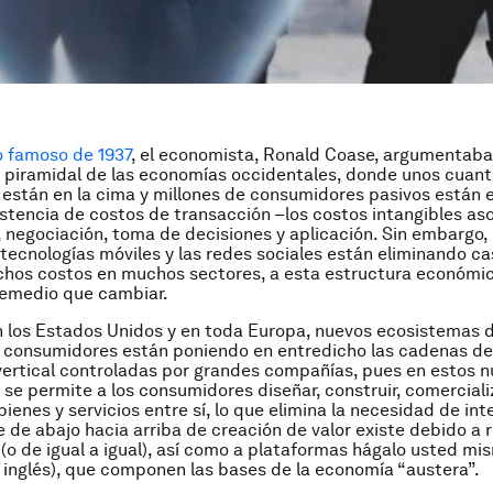
 famoso de 1937
, el economista, Ronald Coase, argumentaba
 piramidal de las economías occidentales, donde unos cuan
están en la cima y millones de consumidores pasivos están e
istencia de costos de transacción –los costos intangibles as
 negociación, toma de decisiones y aplicación. Sin embargo
s tecnologías móviles y las redes sociales están eliminando ca
hos costos en muchos sectores, a esta estructura económic
emedio que cambiar.
n los Estados Unidos y en toda Europa, nuevos ecosistemas d
r consumidores están poniendo en entredicho las cadenas de
vertical controladas por grandes compañías, pues en estos 
se permite a los consumidores diseñar, construir, comercializa
ienes y servicios entre sí, lo que elimina la necesidad de int
 de abajo hacia arriba de creación de valor existe debido a 
 (o de igual a igual), así como a plataformas hágalo usted mis
n inglés), que componen las bases de la economía “austera”.