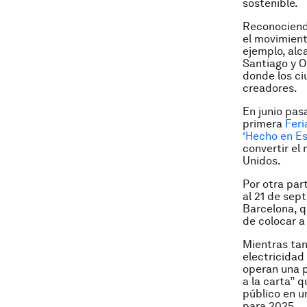
sostenible.
Reconociend
el movimient
ejemplo, alc
Santiago y O
donde los ci
creadores.
En junio pas
primera
Feri
‘Hecho en E
convertir el
Unidos.
Por otra part
al 21 de sep
Barcelona, q
de colocar a
Mientras tan
electricidad
operan una p
a la carta” 
público en u
para 2025.