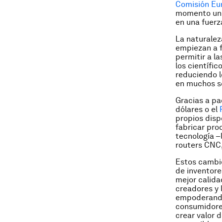
Comisión Eu
momento un i
en una fuer
La naturalez
empiezan a f
permitir a l
los científi
reduciendo l
en muchos s
Gracias a p
dólares o el
propios disp
fabricar pro
tecnología –
routers CNC,
Estos cambio
de inventor
mejor calida
creadores y 
empoderando 
consumidore
crear valor 