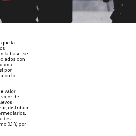
 que la
tos
n la base, se
ociados con
, como
si por
a no le
e valor
 valor de
nuevos
r, distribuir
ermediarios.
redes
mo (DIY, por