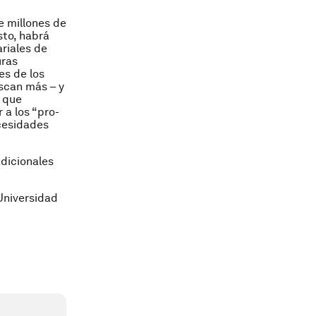
e millones de
sto, habrá
riales de
uras
es de los
scan más – y
n que
 a los “pro-
cesidades
dicionales
Universidad