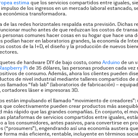
ropea estima
que los servicios compartidos entre iguales, si
mpulso de los ingresos en un mercado laboral estancado, se
za económica transformadora.
a de las redes horizontales respalda esta previsión. Dichas r
uncionar mucho antes de que reduzcan los costos de transac
as personas comunes hacer cosas en su hogar que hace una 
cos podían hacer en laboratorios grandes, la economía de Inte
os costos de la I+D, el diseño y la producción de nuevos biene
ectores.
aquetes de hardware DIY de bajo costo, como
Arduino
de un v
Raspberry Pi
de 35 dólares, las personas producen cada vez
ositivos de consumo. Además, ahora los clientes pueden dise
ductos de nivel industrial mediante talleres compartidos de 
los llamados “fab lab” (laboratorios de fabricación) – equipa
 cortadores láser e impresoras 3D.
s están impulsando el llamado “movimiento de creadores”: 
es que colectivamente pueden crear productos más asequibl
d más rápido que las grandes compañías. En conjunto, el mo
las plataformas de servicios compartidos entre iguales, está
a los consumidores, antes pasivos, para convertirse en pro
s (“prosumers”), engendrando así una economía austera qu
de forma más eficiente, rentable, incluyente en términos socia