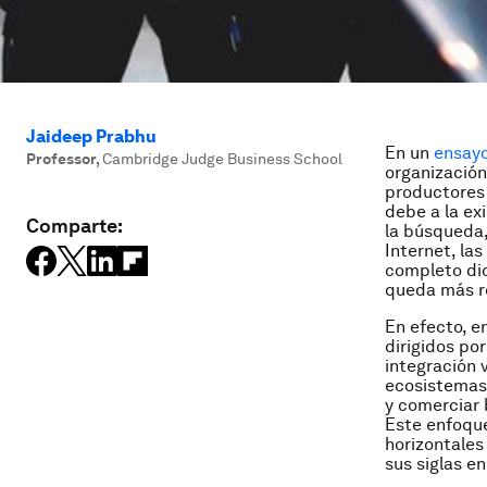
Jaideep Prabhu
En un
ensayo
Professor
,
Cambridge Judge Business School
organización
productores 
debe a la ex
Comparte:
la búsqueda,
Internet, la
completo dic
queda más r
En efecto, e
dirigidos po
integración 
ecosistemas 
y comerciar b
Este enfoque
horizontales
sus siglas e