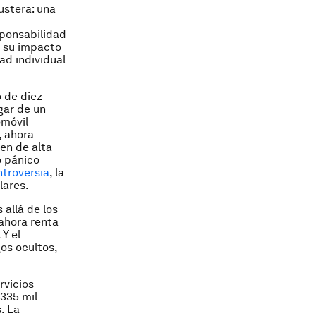
ustera: una
sponsabilidad
r su impacto
ad individual
 de diez
gar de un
omóvil
, ahora
en de alta
o pánico
ntroversia
, la
lares.
allá de los
 ahora renta
Y el
os ocultos,
rvicios
 335 mil
. La