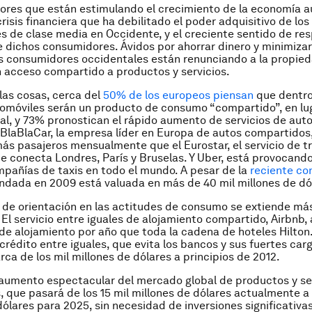
ores que están estimulando el crecimiento de la economía a
risis financiera que ha debilitado el poder adquisitivo de los
 de clase media en Occidente, y el creciente sentido de re
 dichos consumidores. Ávidos por ahorrar dinero y minimiza
os consumidores occidentales están renunciando a la propied
n acceso compartido a productos y servicios.
as cosas, cerca del
50% de los europeos piensan
que dentro
tomóviles serán un producto de consumo “compartido”, en lu
ual, y 73% pronostican el rápido aumento de servicios de aut
BlaBlaCar, la empresa líder en Europa de autos compartidos
ás pasajeros mensualmente que el Eurostar, el servicio de tr
e conecta Londres, París y Bruselas. Y Uber, está provocand
mpañías de taxis en todo el mundo. A pesar de la
reciente co
dada en 2009 está valuada en más de 40 mil millones de dó
de orientación en las actitudes de consumo se extiende más 
 El servicio entre iguales de alojamiento compartido, Airbnb,
e alojamiento por año que toda la cadena de hoteles Hilton. 
rédito entre iguales, que evita los bancos y sus fuertes carg
rca de los mil millones de dólares a principios de 2012.
aumento espectacular del mercado global de productos y se
 que pasará de los 15 mil millones de dólares actualmente a
dólares para 2025, sin necesidad de inversiones significativas