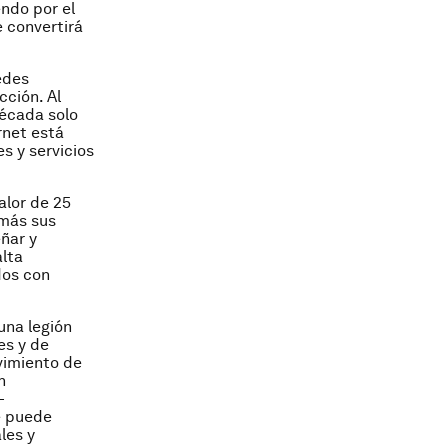
endo por el
 convertirá
edes
ción. Al
década solo
rnet está
s y servicios
alor de 25
 más sus
ñar y
alta
dos con
una legión
es y de
vimiento de
n
-
e puede
les y