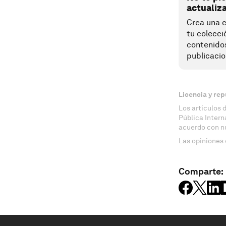
actualiz
Crea una c
tu colecci
contenido
publicacio
Licencia y rep
Los artículos 
Pública Inter
acuerdo con n
Las opiniones 
Comparte: