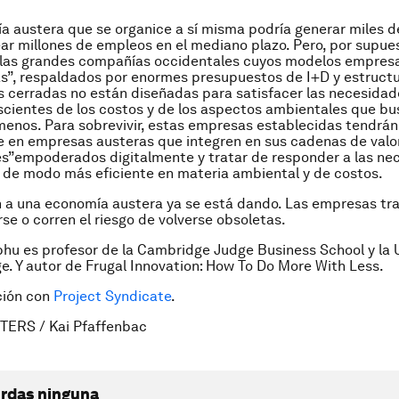
 austera que se organice a sí misma podría generar miles d
ear millones de empleos en el mediano plazo. Pero, por supue
 las grandes compañías occidentales cuyos modelos empresa
s”, respaldados por enormes presupuestos de I+D y estruct
s cerradas no están diseñadas para satisfacer las necesidad
scientes de los costos y de los aspectos ambientales que bu
menos. Para sobrevivir, estas empresas establecidas tendrá
e en empresas austeras que integren en sus cadenas de valor
s”empoderados digitalmente y tratar de responder a las ne
de modo más eficiente en materia ambiental y de costos.
n a una economía austera ya se está dando. Las empresas tra
e o corren el riesgo de volverse obsoletas.
hu es profesor de la Cambridge Judge Business School y la 
e. Y autor de
Frugal Innovation: How To Do More With Less.
ción con
Project Syndicate
.
TERS / Kai Pfaffenbac
erdas ninguna