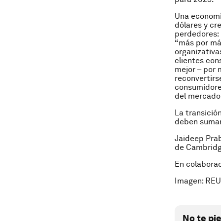
Una economía
dólares y cr
perdedores:
“más por má
organizativa
clientes con
mejor – por 
reconvertirs
consumidore
del mercado 
La transició
deben sumars
Jaideep Prab
de Cambridg
En colabora
Imagen: REU
No te pi