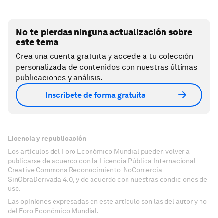
No te pierdas ninguna actualización sobre
este tema
Crea una cuenta gratuita y accede a tu colección
personalizada de contenidos con nuestras últimas
publicaciones y análisis.
Inscríbete de forma gratuita
Licencia y republicación
Los artículos del Foro Económico Mundial pueden volver a
publicarse de acuerdo con la Licencia Pública Internacional
Creative Commons Reconocimiento-NoComercial-
SinObraDerivada 4.0, y de acuerdo con nuestras condiciones de
uso.
Las opiniones expresadas en este artículo son las del autor y no
del Foro Económico Mundial.