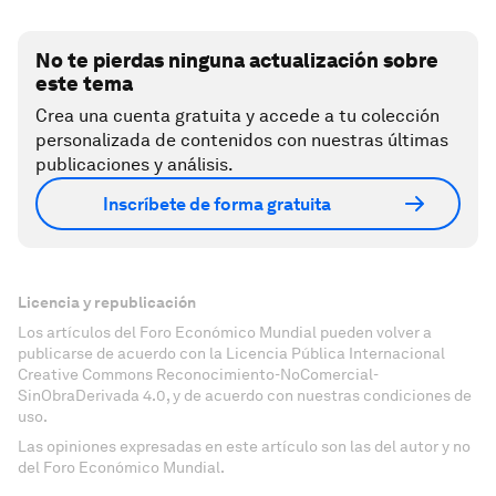
No te pierdas ninguna actualización sobre
este tema
Crea una cuenta gratuita y accede a tu colección
personalizada de contenidos con nuestras últimas
publicaciones y análisis.
Inscríbete de forma gratuita
Licencia y republicación
Los artículos del Foro Económico Mundial pueden volver a
publicarse de acuerdo con la Licencia Pública Internacional
Creative Commons Reconocimiento-NoComercial-
SinObraDerivada 4.0, y de acuerdo con nuestras condiciones de
uso.
Las opiniones expresadas en este artículo son las del autor y no
del Foro Económico Mundial.