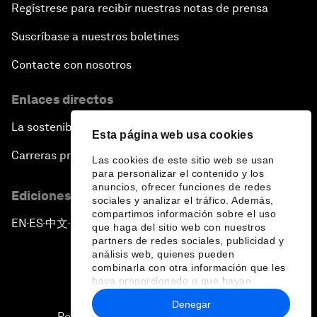
Regístrese para recibir nuestras notas de prensa
Suscríbase a nuestros boletines
Contacte con nosotros
Enlaces directos
La sostenibilidad en el Foro
Esta página web usa cookies
Carreras profesionales
Las cookies de este sitio web se usan
para personalizar el contenido y los
anuncios, ofrecer funciones de redes
Ediciones en otros idiomas
sociales y analizar el tráfico. Además,
compartimos información sobre el uso
EN
ES
中文
日本語
▪
▪
▪
que haga del sitio web con nuestros
partners de redes sociales, publicidad y
análisis web, quienes pueden
combinarla con otra información que les
haya proporcionado o que hayan
recopilado a partir del uso que haya
Denegar
hecho de sus servicios.
Política de privacidad y normas de uso