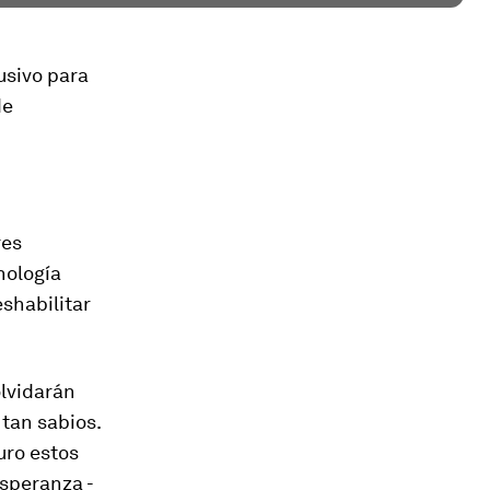
usivo para
de
res
nología
shabilitar
olvidarán
tan sabios.
uro estos
esperanza -