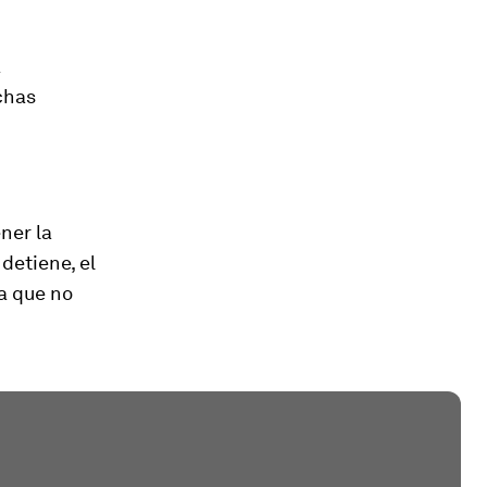
a
chas
ner la
detiene, el
a que no