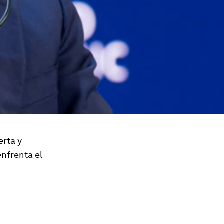
erta y
nfrenta el
n