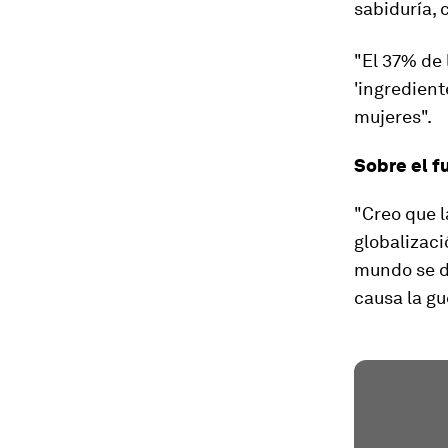
sabiduría, 
"El 37% de 
'ingredien
mujeres".
Sobre el f
"Creo que l
globalizaci
mundo se de
causa la gu