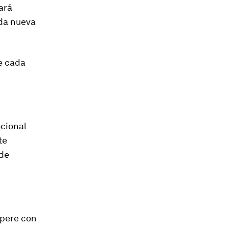
ará
ada nueva
e cada
ocional
te
 de
opere con