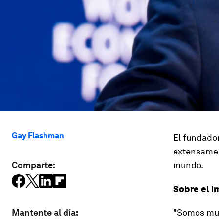
Gay Flashman
El fundador
extensamen
Comparte:
mundo.
Sobre el i
Mantente al día:
"Somos muy