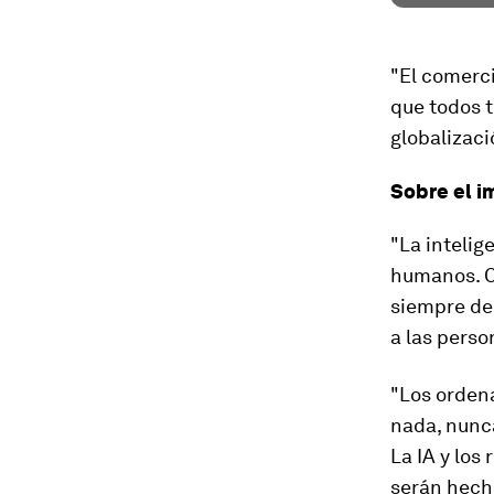
"El comerci
que todos 
globalizaci
Sobre el im
"La intelig
humanos. Cr
siempre deb
a las perso
"Los orden
nada, nunc
La IA y los
serán hecho