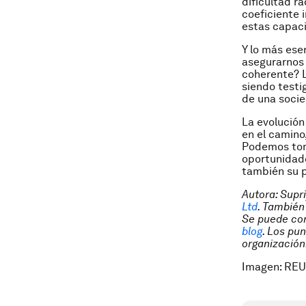
dificultad r
coeficiente 
estas capac
Y lo más ese
asegurarnos
coherente? L
siendo testi
de una socie
La evolución
en el camino
Podemos toma
oportunidades
también su p
Autora: Supri
Ltd
. También
Se puede con
blog
. Los pu
organización
Imagen: REU