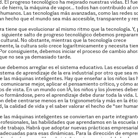
. El progreso tecnológico ha mejorado nuestras vidas. El fueg
os de hierro, la máquina de vapor… todos han contribuido al c
o humanos. Las tecnologías más avanzadas, como las redes soc
an hecho que el mundo sea más accesible, transparente y re
ra tiene que evolucionar al mismo ritmo que la tecnología. Y, 
 siguiente salto de progreso tecnológico debemos preparar
o cultural. No obstante, mientras que la tecnología crece
ente, la cultura solo crece logarítmicamente y necesita ti
 Por consiguiente, debemos iniciar el proceso de cambio aho
que no sea ya demasiado tarde.
ue debemos arreglar es el sistema educativo. Las escuelas 
istema de aprendizaje de la era industrial por otro que sea 
de las máquinas inteligentes. Hay que enseñar a los niños las 
I: comunicarse mejor, aplicar el pensamiento crítico, y cómo a
s de vista. En un mundo con IA, los niños y los jóvenes debe
 formándose, pero el aprendizaje debe durar toda la vida. 
ón debe centrarse menos en la trigonometría y más en la ética
, la calidad de vida y el saber valorar el hecho de “ser huma
 las máquinas inteligentes se conviertan en parte integrant
rofesionales, las habilidades que aprendamos en la escuela 
 de trabajo. Habrá que adoptar nuevas prácticas empresarial
adecuadas para esas dinámicas. Para la dirección de empres