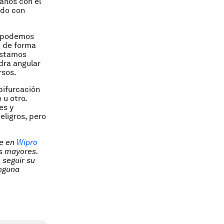
manos con el
rdo con
o podemos
 de forma
estamos
dra angular
rsos.
bifurcación
 u otro.
es y
eligros, pero
ve en
Wipro
as mayores.
 seguir su
inguna