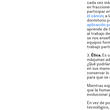
cada vez más
en fraccione
participar e
el cáncer
, a
dormitorio p
aplicación p
aprende de l
al trabajo d
se nos enseñ
equipos form
trabajo par
3.
Ética.
Es u
máquinas adq
¿Qué podrían
en sus mano
conservar lo
para que se 
Mientras exp
que la human
evolucionar 
En vez de po
tecnológico,