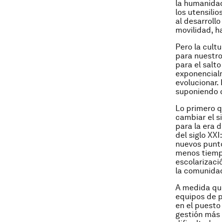
la humanidad
los utensili
al desarroll
movilidad, h
Pero la cultu
para nuestro
para el salt
exponencialm
evolucionar.
suponiendo 
Lo primero q
cambiar el s
para la era 
del siglo XX
nuevos punto
menos tiempo
escolarizaci
la comunidad
A medida que
equipos de p
en el puesto
gestión más 