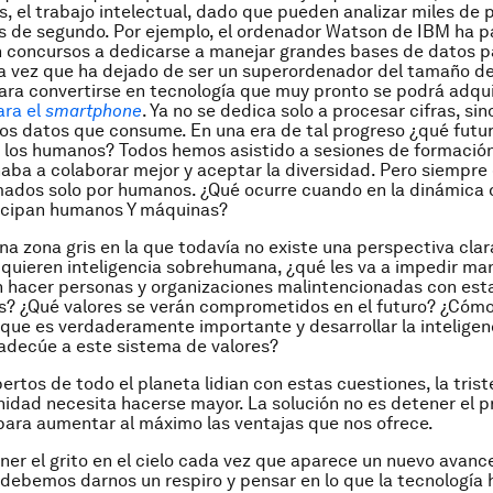
, el trabajo intelectual, dado que pueden analizar miles de 
s de segundo. Por ejemplo, el ordenador Watson de IBM ha 
n concursos a dedicarse a manejar grandes bases de datos 
 la vez que ha dejado de ser un superordenador del tamaño d
ara convertirse en tecnología que muy pronto se podrá adqu
ara el
smartphone
. Ya no se dedica solo a procesar cifras, si
os datos que consume. En una era de tal progreso ¿qué futur
e los humanos? Todos hemos asistido a sesiones de formación
aba a colaborar mejor y aceptar la diversidad. Pero siempre
ados solo por humanos. ¿Qué ocurre cuando en la dinámica d
ticipan humanos Y máquinas?
na zona gris en la que todavía no existe una perspectiva clara
uieren inteligencia sobrehumana, ¿qué les va a impedir ma
 hacer personas y organizaciones malintencionadas con est
s? ¿Qué valores se verán comprometidos en el futuro? ¿Có
 que es verdaderamente importante y desarrollar la inteligenci
adecúe a este sistema de valores?
ertos de todo el planeta lidian con estas cuestiones, la trist
idad necesita hacerse mayor. La solución no es detener el p
para aumentar al máximo las ventajas que nos ofrece.
ner el grito en el cielo cada vez que aparece un nuevo avanc
 debemos darnos un respiro y pensar en lo que la tecnología