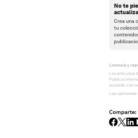
No te pi
actualiz
Crea una c
tu colecci
contenido
publicacio
Licencia y rep
Los artículos 
Pública Inter
acuerdo con n
Las opiniones 
Comparte: