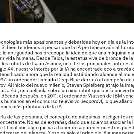
ecnologías más apasionantes y debatidas hoy en día es la int
A). Si bien tendemos a pensar que la IA pertenece aún al futuro,
 la antigüedad nos preocupa la idea de que una máquina o a
ir vida humana. Desde Talos, la estatua viva de bronce de la
a los robots de Isaac Asimov, uno de los principales autores d
iglo XX, nuestro interés por la IA ha encontrado eco a través d
ntensificado ahora que la realidad está dando alcance al mun
1997, un ordenador llamado Deep Blue derrotó al campeón de 
v. Al inicio del nuevo milenio, Steven Spielberg atrajo la ima
ias a
A.I.
, una película sobre un niño robot que ansía converti
 década después, en 2011, el ordenador Watson de IBM vencí
s humanos en el concurso televisivo
Jeopardy!
, lo que allanó
iones más prácticas de la IA.
ría de las personas, el concepto de máquinas inteligentes r
ncertante. No es de extrañar, dado que solemos asociar la l
 artificial con algo que va a hacer desaparecer nuestros pues
oderarse del planeta. Y eso es solo el principio. Algunas pers