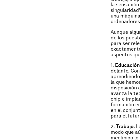
la sensación
singularidad
una máquina 
ordenadores
Aunque algun
de los puest
para ser rel
exactamente
aspectos que
1.
Educación
delante. Con
aprendiendo 
la que hemos
disposición 
avanza la te
chip e impla
formación en
en el conjun
para el futu
2.
Trabajo.
L
modo que aún
mecánico lo 