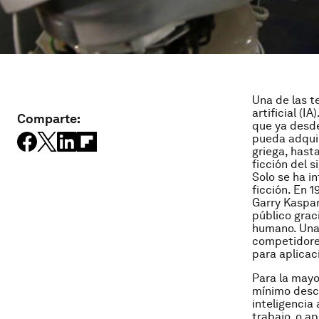
Una de las t
artificial (I
Comparte:
que ya desde
pueda adquir
griega, hast
ficción del s
Solo se ha i
ficción. En 
Garry Kasparo
público grac
humano. Una
competidore
para aplicac
Para la mayo
mínimo desco
inteligencia
trabajo, o ap