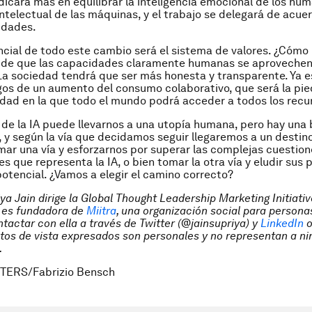
adicará más en equilibrar la inteligencia emocional de los hu
intelectual de las máquinas, y el trabajo se delegará de acue
idades.
ncial de todo este cambio será el sistema de valores. ¿Cóm
 de que las capacidades claramente humanas se aprovechen
a sociedad tendrá que ser más honesta y transparente. Ya 
gos de un aumento del consumo colaborativo, que será la pie
dad en la que todo el mundo podrá acceder a todos los recu
 de la IA puede llevarnos a una utopía humana, pero hay una 
, y según la vía que decidamos seguir llegaremos a un destino
r una vía y esforzarnos por superar las complejas cuestion
 que representa la IA, o bien tomar la otra vía y eludir sus p
otencial. ¿Vamos a elegir el camino correcto?
ya Jain dirige la Global Thought Leadership Marketing Initiati
 es fundadora de
Miitra
, una organización social para person
tactar con ella a través de Twitter (@jainsupriya) y
LinkedIn
o
ntos de vista expresados son personales y no representan a n
.
TERS/Fabrizio Bensch