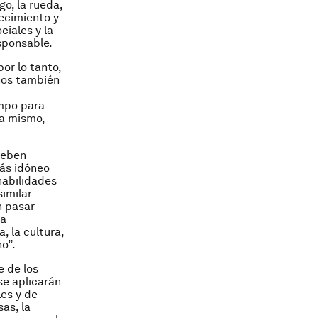
o, la rueda,
recimiento y
iales y la
sponsable.
por lo tanto,
nos también
empo para
ra mismo,
deben
más idóneo
habilidades
similar
n pasar
La
, la cultura,
no”.
e de los
se aplicarán
es y de
as, la