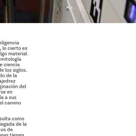
eligencia
 lo cierto es
lgo material
 mitología
e ciencia
e los siglos.
do de la
ajedrez
ginación del
rse en
a a sus
 el camino
esulta como
legada de la
tos de
onas tienen