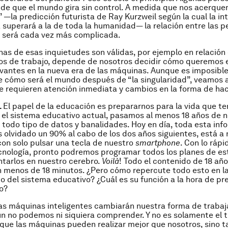
 de que el mundo gira sin control. A medida que nos acerque
” —la predicción futurista de Ray Kurzweil según la cual la in
superará a la de toda la humanidad— la relación entre las pe
 será cada vez más complicada.
as de esas inquietudes son válidas, por ejemplo en relación 
os de trabajo, depende de nosotros decidir cómo queremos 
evantes en la nueva era de las máquinas. Aunque es imposibl
 cómo será el mundo después de “la singularidad”, veamos 
 requieren atención inmediata y cambios en la forma de hac
.
El papel de la educación es prepararnos para la vida que t
 el sistema educativo actual, pasamos al menos 18 años de n
todo tipo de datos y banalidades. Hoy en día, toda esta inf
 olvidado un 90% al cabo de los dos años siguientes, está a
con solo pulsar una tecla de nuestro
smartphone
. Con lo ráp
cnología, pronto podremos programar todos los planes de es
ntarlos en nuestro cerebro.
Voilà
! Todo el contenido de 18 añ
 menos de 18 minutos. ¿Pero cómo repercute todo esto en la
to del sistema educativo? ¿Cuál es su función a la hora de p
ro?
as máquinas inteligentes cambiarán nuestra forma de trabaj
 no podemos ni siquiera comprender. Y no es solamente el t
que las máquinas pueden realizar mejor que nosotros, sino 