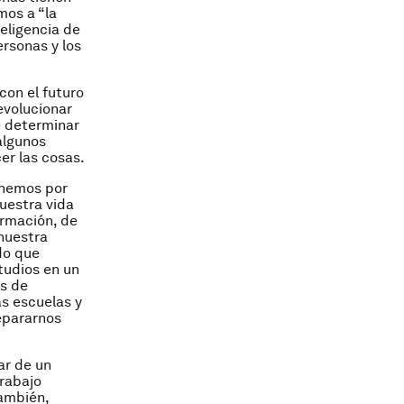
mos a “la
teligencia de
rsonas y los
con el futuro
evolucionar
e determinar
algunos
er las cosas.
enemos por
uestra vida
ormación, de
 nuestra
ido que
tudios en un
os de
s escuelas y
repararnos
ar de un
rabajo
también,