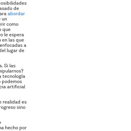
posibilidades
pasado de
para
abordar
e un
irir como
no que
o le espera
 en las que
 enfocadas a
el lugar de
. Si las
nipularnos?
a tecnología
mo podemos
a artificial
e realidad es
rogreso sino
e
 ha hecho por