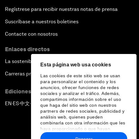
Regístrese para recibir nuestras notas de prensa
Suscríbase a nuestros boletines
Contacte con nosotros
Enlaces directos
La sostenibilidad en el Foro
Esta página web usa cookies
Carreras profesionales
Las cookies de este sitio web se usan
para personalizar el contenido y los
anuncios, ofrecer funciones de redes
Ediciones en otros idiomas
sociales y analizar el tráfico. Además,
compartimos información sobre el uso
EN
ES
中文
日本語
▪
▪
▪
que haga del sitio web con nuestros
partners de redes sociales, publicidad y
análisis web, quienes pueden
combinarla con otra información que les
haya proporcionado o que hayan
recopilado a partir del uso que haya
Denegar