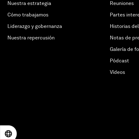
Nuestra estrategia
Reuniones
Cómo trabajamos
Partes inter
Liderazgo y gobernanza
Historias del
Nuestra repercusión
Notas de pr
Galería de f
Pódcast
Vídeos
EN
ES
中文
日本語