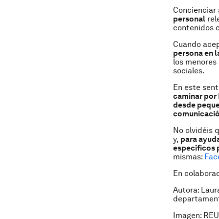
Concienciar
personal
rel
contenidos 
Cuando acep
persona en l
los menores 
sociales.
En este sent
caminar por 
desde pequeñ
comunicació
No olvidéis 
y,
para ayuda
específicos 
mismas:
Fac
En colabora
Autora: Laur
departamento
Imagen: REU