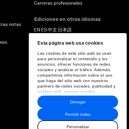
Carreras profesionales
Ediciones en otros idiomas
tras notas
EN
ES
中文
日本語
▪
▪
▪
ines
Esta página web usa cookies
Las cookies de este sitio web se usan
para personalizar el contenido y los
anuncios, ofrecer funciones de redes
sociales y analizar el tráfico. Además,
compartimos información sobre el uso
que haga del sitio web con nuestros
partners de redes sociales, publicidad y
análisis web, quienes pueden
combinarla con otra información que les
Denegar
haya proporcionado o que hayan
recopilado a partir del uso que haya
hecho de sus servicios.
Permitir todas
Personalizar