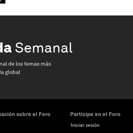
da
Semanal
nal de los temas más
a global
ación sobre el Foro
Participe en el Foro
Iniciar sesión