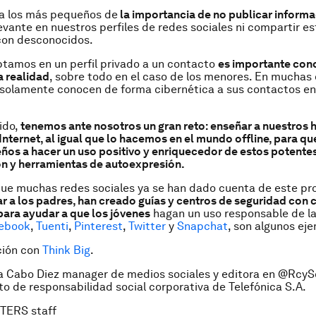
 a los más pequeños de
la importancia de no publicar inform
evante en nuestros perfiles de redes sociales ni compartir es
con desconocidos.
tamos en un perfil privado a un contacto
es importante con
a realidad
, sobre todo en el caso de los menores. En muchas
solamente conocen de forma cibernética a sus contactos en
ido,
tenemos ante nosotros un gran reto: enseñar a nuestros h
Internet, al igual que lo hacemos en el mundo offline, para q
os a hacer un uso positivo y enriquecedor de estos potente
n y herramientas de autoexpresión.
que muchas redes sociales ya se han dado cuenta de este p
r a los padres, han creado guías y centros de seguridad con 
para ayudar a que los jóvenes
hagan un uso responsable de l
ebook
,
Tuenti
,
Pinterest
,
Twitter
y
Snapchat
, son algunos ej
ción con
Think Big
.
a Cabo Diez manager de medios sociales y editora en @RcyS
 de responsabilidad social corporativa de Telefónica S.A.
TERS staff