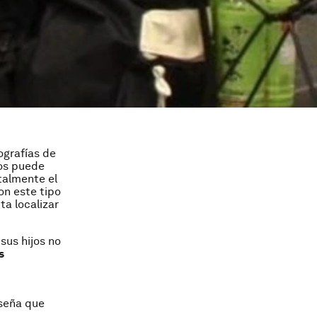
ografías de
ños puede
talmente el
on este tipo
ta localizar
sus hijos no
s
aseña que