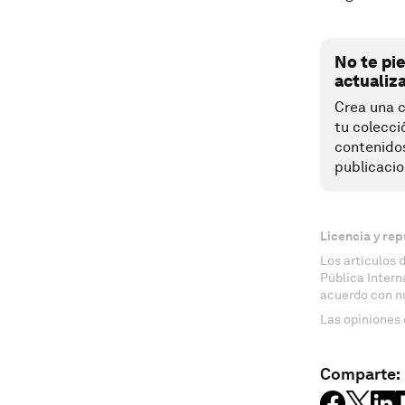
No te pi
actualiz
Crea una c
tu colecci
contenido
publicacio
Licencia y rep
Los artículos 
Pública Inter
acuerdo con n
Las opiniones 
Comparte: