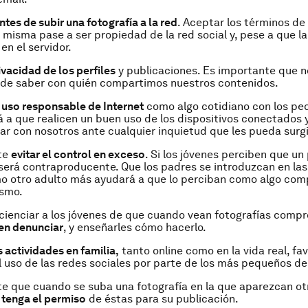
tes de subir una fotografía a la red
. Aceptar los términos de
 misma pase a ser propiedad de la red social y, pese a que l
n el servidor.
ivacidad de los perfiles
y publicaciones. Es importante que n
de saber con quién compartimos nuestros contenidos.
 uso responsable de Internet
como algo cotidiano con los pe
 a que realicen un buen uso de los dispositivos conectados
r con nosotros ante cualquier inquietud que les pueda surgi
te
evitar el control en exceso
. Si los jóvenes perciben que un
será contraproducente. Que los padres se introduzcan en las
o otro adulto más ayudará a que lo perciban como algo comp
ismo.
ienciar a los jóvenes de que cuando vean fotografías comp
en denunciar
, y enseñarles cómo hacerlo.
 actividades en familia,
tanto online como en la vida real, fa
el uso de las redes sociales por parte de los más pequeños de
e que cuando se suba una fotografía en la que aparezcan ot
tenga el permiso
de éstas para su publicación.