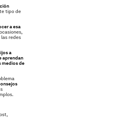
ación
te tipo de
ocer a esa
 ocasiones,
 las redes
ijos a
ue aprendan
s medios de
roblema
consejos
as
emplos.
ost,