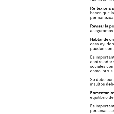
Reflexiona an
hacen que la
permanezca e
Revisar la pr
aseguramos 
Hablar de un
casa ayudará
pueden conta
Es importan
controlador 
sociales com
como intrus
Se debe conc
insultos
deb
Fomentar las
equilibrio d
Es important
personas, se