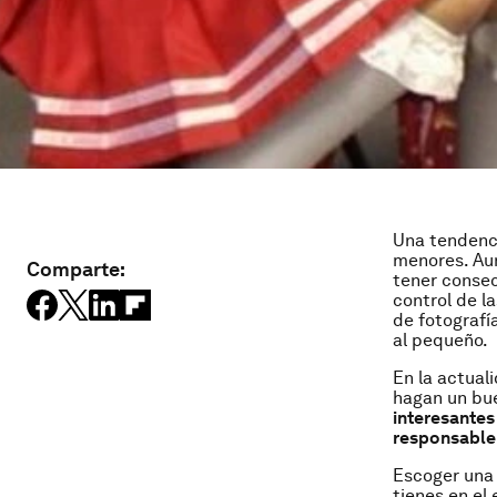
Una tendenci
menores. Aun
Comparte:
tener consec
control de l
de fotografí
al pequeño.
En la actual
hagan un bue
interesantes
responsable 
Escoger una
tienes en el 