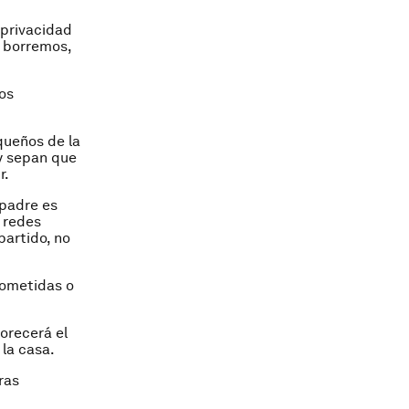
 privacidad
a borremos,
os
queños de la
 y sepan que
r.
 padre es
 redes
artido, no
rometidas o
vorecerá el
 la casa.
ras