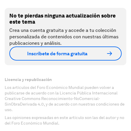
No te pierdas ninguna actualización sobre
este tema
Crea una cuenta gratuita y accede a tu colección
personalizada de contenidos con nuestras últimas
publicaciones y análisis.
Inscríbete de forma gratuita
Licencia y republicación
Los artículos del Foro Económico Mundial pueden volver a
publicarse de acuerdo con la Licencia Pública Internacional
Creative Commons Reconocimiento-NoComercial-
SinObraDerivada 4.0, y de acuerdo con nuestras condiciones de
uso.
Las opiniones expresadas en este artículo son las del autor y no
del Foro Económico Mundial.