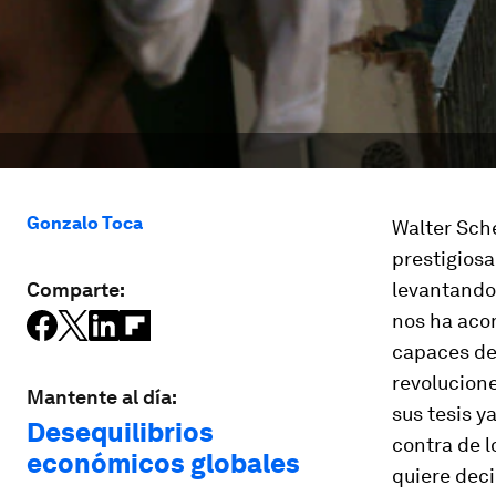
Gonzalo Toca
Walter Sche
prestigiosa
Comparte:
levantando
nos ha aco
capaces de 
revolucione
Mantente al día:
sus tesis y
Desequilibrios
contra de l
económicos globales
quiere deci