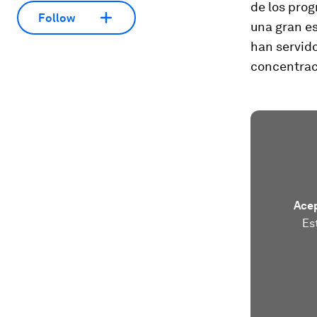
de los prog
Follow
una gran es
han servido
concentrac
Acep
Es