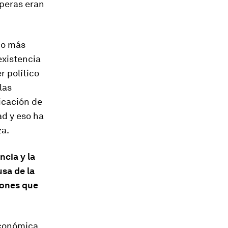
peras eran
do más
existencia
r político
las
icación de
d y eso ha
za.
ncia y la
usa de la
iones que
económica