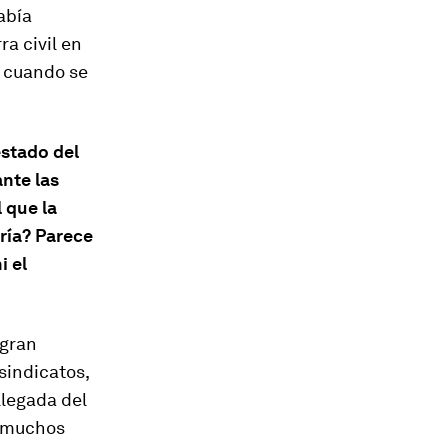
abía
a civil en
s cuando se
estado del
nte las
 que la
ría? Parece
i el
 gran
sindicatos,
 llegada del
n muchos