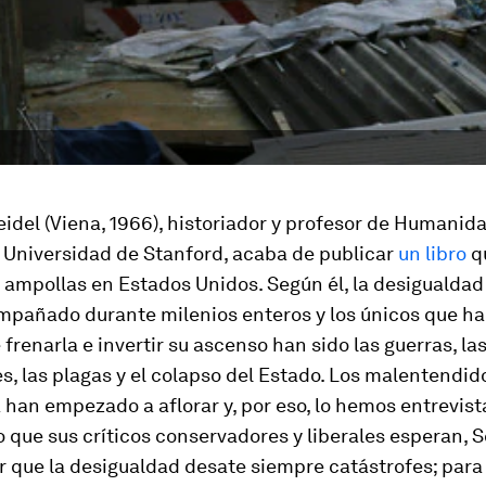
idel (Viena, 1966), historiador y profesor de Humanida
 Universidad de Stanford, acaba de publicar
un libro
q
 ampollas en Estados Unidos. Según él, la desigualda
mpañado durante milenios enteros y los únicos que ha
frenarla e invertir su ascenso han sido las guerras, la
s, las plagas y el colapso del Estado. Los malentendid
a han empezado a aflorar y, por eso, lo hemos entrevist
o que sus críticos conservadores y liberales esperan, 
r que la desigualdad desate siempre catástrofes; para