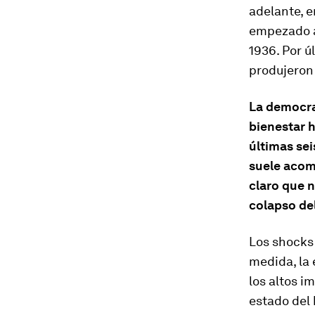
adelante, e
empezado a 
1936. Por ú
produjeron
La democrac
bienestar 
últimas sei
suele acom
claro que n
colapso del
Los shocks 
medida, la 
los altos i
estado del 