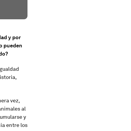
dad y por
lo pueden
ado?
igualdad
istoria,
mera vez,
animales al
cumularse y
ia entre los