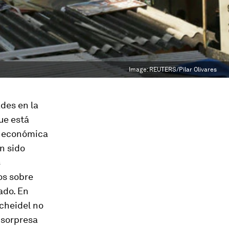
Image:
REUTERS/Pilar Olivares
des en la
ue está
d económica
n sido
s
os sobre
ado. En
Scheidel no
 sorpresa