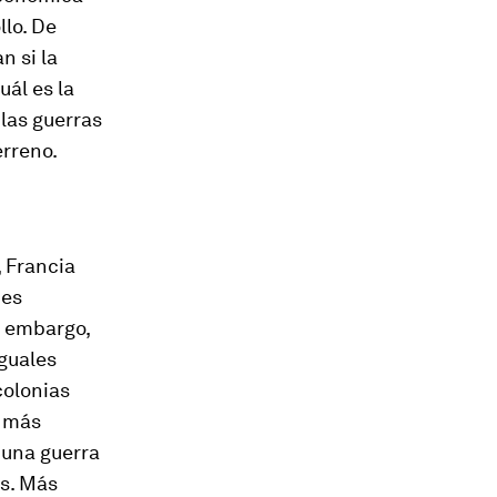
llo. De
n si la
uál es la
 las guerras
erreno.
, Francia
 es
n embargo,
iguales
colonias
s más
n una guerra
os. Más