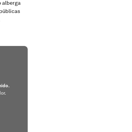
o alberga
 públicas
a
nido.
or.