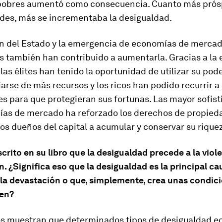
s pobres aumentó como consecuencia. Cuanto más prós
ades, más se incrementaba la desigualdad.
ón del Estado y la emergencia de economías de merca
s también han contribuido a aumentarla. Gracias a la 
 las élites han tenido la oportunidad de utilizar su pode
arse de más recursos y los ricos han podido recurrir a 
es para que protegieran sus fortunas. Las mayor sofist
ías de mercado ha reforzado los derechos de propieda
os dueños del capital a acumular y conservar su rique
crito en su libro que la desigualdad precede a la viole
. ¿Significa eso que la desigualdad es la principal ca
y la devastación o que, simplemente, crea unas condic
cen?
os muestran que determinados tipos de desigualdad 