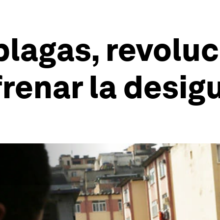
plagas, revoluc
frenar la desi