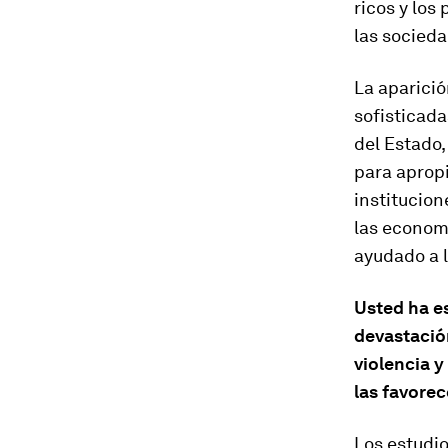
ricos y lo
las socied
La aparici
sofisticada
del Estado,
para apropi
institucion
las econom
ayudado a l
Usted ha es
devastación
violencia 
las favore
Los estudi