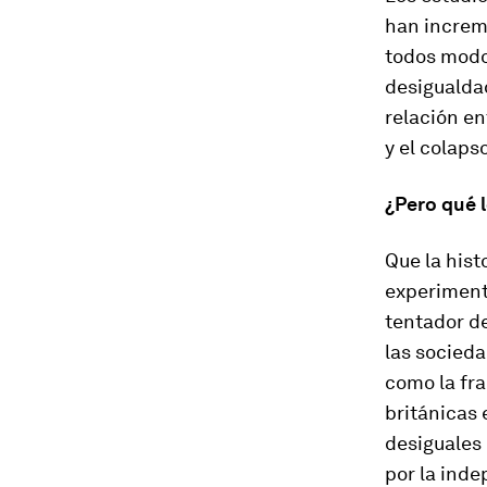
han increme
todos modos
desigualdad
relación en
y el colaps
¿Pero qué l
Que la hist
experiment
tentador de
las socieda
como la fra
británicas
desiguales 
por la inde