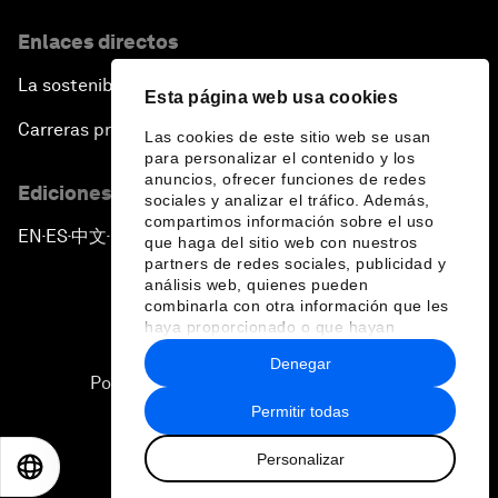
Enlaces directos
La sostenibilidad en el Foro
Esta página web usa cookies
Carreras profesionales
Las cookies de este sitio web se usan
para personalizar el contenido y los
anuncios, ofrecer funciones de redes
Ediciones en otros idiomas
sociales y analizar el tráfico. Además,
compartimos información sobre el uso
EN
ES
中文
日本語
▪
▪
▪
que haga del sitio web con nuestros
partners de redes sociales, publicidad y
análisis web, quienes pueden
combinarla con otra información que les
haya proporcionado o que hayan
recopilado a partir del uso que haya
Denegar
hecho de sus servicios.
Política de privacidad y normas de uso
Permitir todas
Sitemap
Personalizar
©
2026
Foro Económico Mundial
EN
ES
中文
日本語