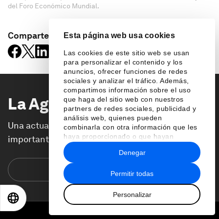
del Foro Económico Mundial.
Comparte:
Esta página web usa cookies
Las cookies de este sitio web se usan
para personalizar el contenido y los
anuncios, ofrecer funciones de redes
sociales y analizar el tráfico. Además,
compartimos información sobre el uso
La Agenda
Semanal
que haga del sitio web con nuestros
partners de redes sociales, publicidad y
análisis web, quienes pueden
Una actualización semanal de los temas más
combinarla con otra información que les
haya proporcionado o que hayan
importantes de la agenda global
recopilado a partir del uso que haya
Denegar
hecho de sus servicios.
Suscríbete hoy
Permitir todas
Personalizar
EN
ES
中文
日本語