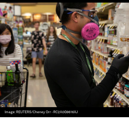
Image:
REUTERS/Cheney Orr - RC2A0G9616XJ