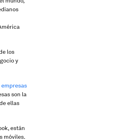
 el mundo,
edianos
 América
de los
gocio y
s empresas
sas son la
de ellas
ook, están
s móviles.