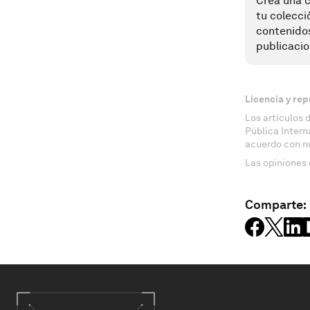
Crea una c
tu colecci
contenido
publicacio
Licencia y rep
Los artículos 
Pública Inter
acuerdo con n
Las opiniones 
Comparte: