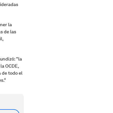
lideradas
ner la
s de las
l,
undizó: "la
 la OCDE,
 de todo el
s."