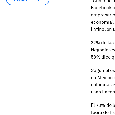
"Con más d
Facebook o
empresarios
economía",
Latina, en
32% de las
Negocios
co
58% dice q
Según el es
en México 
columna ver
usan Facebo
El 70% de 
fuera de Es