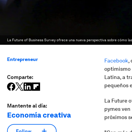
La Future of Business Survey ofrece una nueva perspectiva sobre cómo l
Entrepreneur
Facebook
,
optimismo 
Comparte:
Latina, a t
pequeños e
La
Future o
Mantente al día:
pymes ven e
Economía creativa
próximos s
Follow