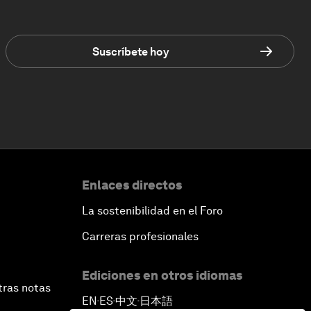
Suscríbete hoy
Enlaces directos
La sostenibilidad en el Foro
Carreras profesionales
Ediciones en otros idiomas
tras notas
EN
ES
中文
日本語
▪
▪
▪