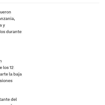
fueron
anzania,
a y
dos durante
n
 los 12
arte la baja
isiones
tante del