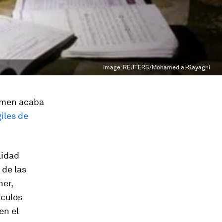
Image:
REUTERS/Mohamed al-Sayaghi
Yemen acaba
iles de
lidad
 de las
ner,
ículos
en el