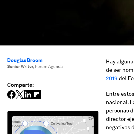
Douglas Broom
Hay algunas
Senior Writer
,
Forum Agenda
de ser nomb
2019
del Fo
Comparte:
Entre estos
nacional. L
personas d
director ej
negativos d