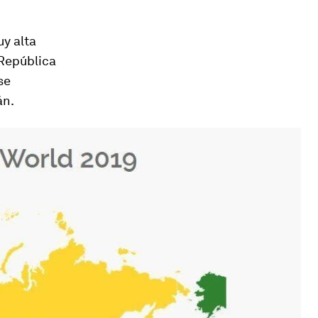
uy alta
 República
se
án.