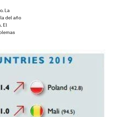
o. La
la del año
. El
oblemas
.