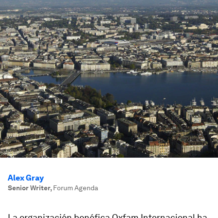
Alex Gray
Senior Writer
,
Forum Agenda
La organización benéfica Oxfam Internacional ha