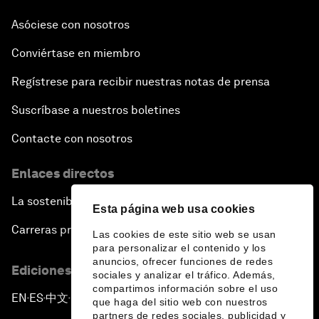
Asóciese con nosotros
Conviértase en miembro
Regístrese para recibir nuestras notas de prensa
Suscríbase a nuestros boletines
Contacte con nosotros
Enlaces directos
La sostenibilidad en el Foro
Esta página web usa cookies
Carreras profesionales
Las cookies de este sitio web se usan
para personalizar el contenido y los
anuncios, ofrecer funciones de redes
Ediciones en otros idiomas
sociales y analizar el tráfico. Además,
compartimos información sobre el uso
EN
ES
中文
日本語
▪
▪
▪
que haga del sitio web con nuestros
partners de redes sociales, publicidad y