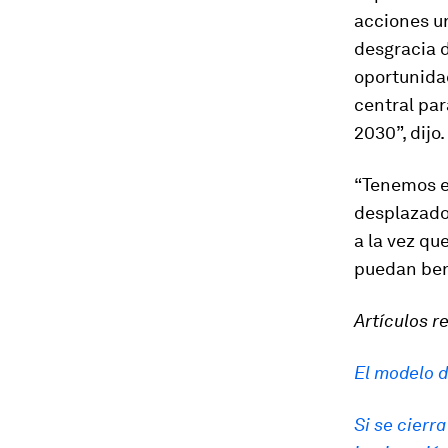
acciones ur
desgracia 
oportunidad
central pa
2030”, dijo.
“Tenemos e
desplazado
a la vez q
puedan bene
Artículos r
El modelo d
Si se cierr