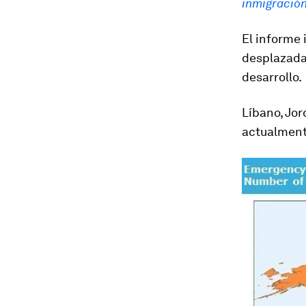
inmigració
El informe 
desplazadas
desarrollo.
Líbano, Jord
actualment