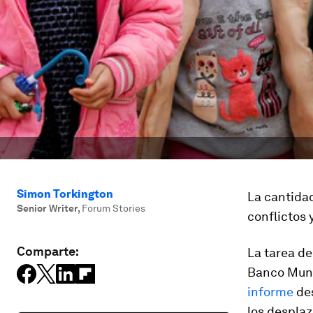
Simon Torkington
La cantidad
Senior Writer
,
Forum Stories
conflictos 
Comparte:
La tarea de
Banco Mund
informe
des
los desplaz