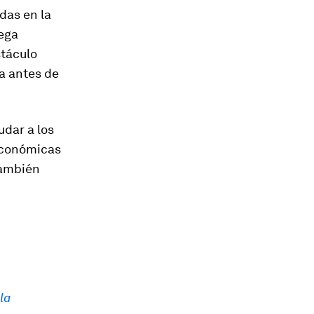
das en la
ega
stáculo
a antes de
dar a los
económicas
también
la