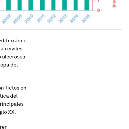
Mediterráneo
as civiles
s ulcerosos
ropa del
nflictos en
tica del
principales
glo XX.
eren