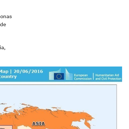
sonas
 de
ia,