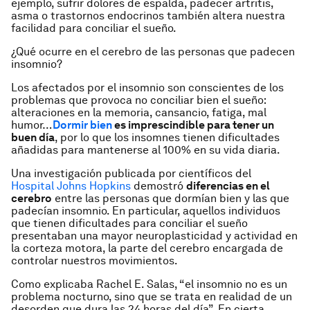
ejemplo, sufrir dolores de espalda, padecer artritis,
asma o trastornos endocrinos también altera nuestra
facilidad para conciliar el sueño.
¿Qué ocurre en el cerebro de las personas que padecen
insomnio?
Los afectados por el insomnio son conscientes de los
problemas que provoca no conciliar bien el sueño:
alteraciones en la memoria, cansancio, fatiga, mal
humor…
Dormir bien
es imprescindible para tener un
buen día
, por lo que los insomnes tienen dificultades
añadidas para mantenerse al 100% en su vida diaria.
Una investigación publicada por científicos del
Hospital Johns Hopkins
demostró
diferencias en el
cerebro
entre las personas que dormían bien y las que
padecían insomnio. En particular, aquellos individuos
que tienen dificultades para conciliar el sueño
presentaban una mayor neuroplasticidad y actividad en
la corteza motora, la parte del cerebro encargada de
controlar nuestros movimientos.
Como explicaba Rachel E. Salas, “el insomnio no es un
problema nocturno, sino que se trata en realidad de un
desorden que dura las 24 horas del día”. En cierta