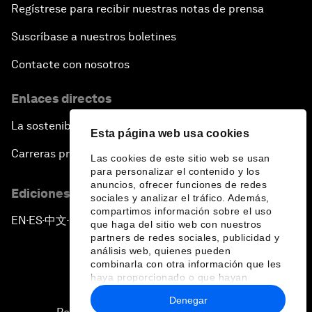
Regístrese para recibir nuestras notas de prensa
Suscríbase a nuestros boletines
Contacte con nosotros
Enlaces directos
La sostenibilidad en el Foro
Esta página web usa cookies
Carreras profesionales
Las cookies de este sitio web se usan
para personalizar el contenido y los
anuncios, ofrecer funciones de redes
Ediciones en otros idiomas
sociales y analizar el tráfico. Además,
compartimos información sobre el uso
EN
ES
中文
日本語
▪
▪
▪
que haga del sitio web con nuestros
partners de redes sociales, publicidad y
análisis web, quienes pueden
combinarla con otra información que les
haya proporcionado o que hayan
recopilado a partir del uso que haya
Denegar
hecho de sus servicios.