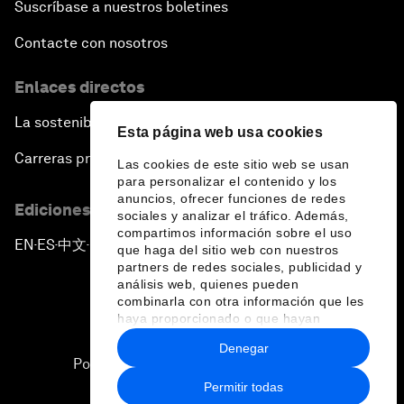
Suscríbase a nuestros boletines
Contacte con nosotros
Enlaces directos
La sostenibilidad en el Foro
Esta página web usa cookies
Carreras profesionales
Las cookies de este sitio web se usan
para personalizar el contenido y los
anuncios, ofrecer funciones de redes
Ediciones en otros idiomas
sociales y analizar el tráfico. Además,
compartimos información sobre el uso
EN
ES
中文
日本語
▪
▪
▪
que haga del sitio web con nuestros
partners de redes sociales, publicidad y
análisis web, quienes pueden
combinarla con otra información que les
haya proporcionado o que hayan
recopilado a partir del uso que haya
Denegar
hecho de sus servicios.
Política de privacidad y normas de uso
Permitir todas
Sitemap