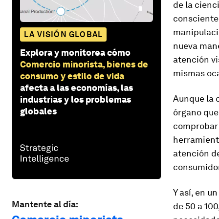
de la cienc
consciente
manipulació
LA VISIÓN GLOBAL
nueva maner
Explora y monitorea cómo
atención vi
Comercio minorista, bienes de
mismas oca
consumo y estilo de vida
afecta a las economías, las
Aunque la 
industrias y los problemas
globales
órgano que 
comprobar l
herramient
atención d
consumidor
Y así, en u
Mantente al día:
de 50 a 10