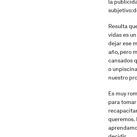
la publicid
subjetivo:
d
Resulta que
vidas es un
dejar ese 
año, pero 
cansados q
o un
piscin
nuestro pr
Es muy romá
para tomar 
recapacita
queremos. É
aprendamos 
decidir.