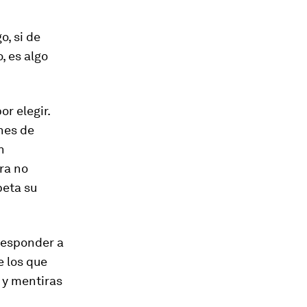
o, si de
, es algo
r elegir.
nes de
n
ra no
peta su
 responder a
e los que
 y mentiras