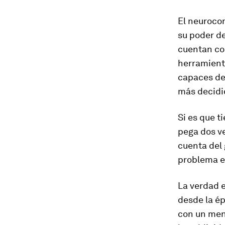
El neurocon
su poder d
cuentan co
herramient
capaces de 
más decidi
Si es que t
pega dos v
cuenta del 
problema 
La verdad 
desde la ép
con un men