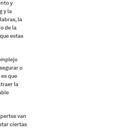
ento y
 y la
abras, la
o de la
 que estas
omplejo
segurar o
 es que
traer la
able
xpertos van
tar ciertas