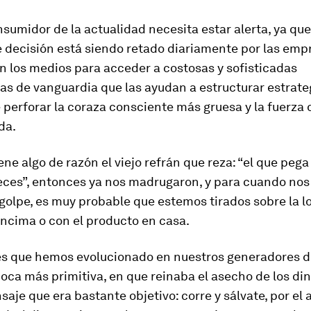
sumidor de la actualidad necesita estar alerta, ya qu
e decisión está siendo retado diariamente por las emp
n los medios para acceder a costosas y sofisticadas
as de vanguardia que las ayudan a estructurar estrate
perforar la coraza consciente más gruesa y la fuerza 
da.
iene algo de razón el viejo refrán que reza: “el que peg
eces”, entonces ya nos madrugaron, y para cuando no
golpe, es muy probable que estemos tirados sobre la l
encima
o
con el producto en casa
.
es que hemos evolucionado en nuestros generadores d
oca más primitiva, en que reinaba el asecho de los di
saje que era bastante objetivo:
corre y sálvate
, por el