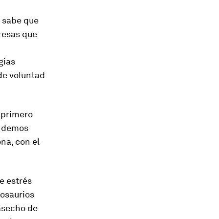
e sabe que
resas que
gias
de voluntad
a primero
s demos
ona,
con el
e estrés
nosaurios
 asecho de