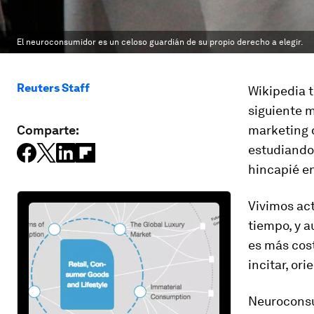
El neuroconsumidor es un celoso guardián de su propio derecho a elegir.
Reuters Staff
Wikipedia 
siguiente m
Comparte:
marketing d
estudiando
hincapié en
Vivimos ac
tiempo, y a
es más cost
incitar, or
Neuroconsu