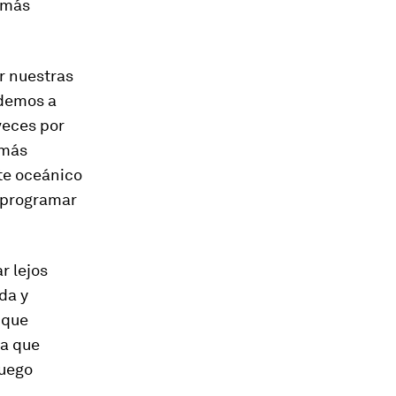
o más
r nuestras
ndemos a
veces por
 más
te oceánico
eprogramar
r lejos
da y
 que
ra que
luego