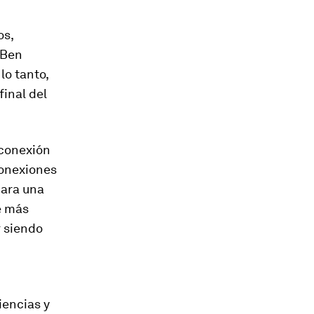
os,
 Ben
lo tanto,
final del
 conexión
conexiones
para una
e más
r siendo
iencias y