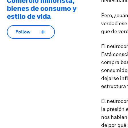
Comercio minorista,
necesidade
bienes de consumo y
estilo de vida
Pero, ¿cuán
verdad ese
que de ver
Follow
El neurocon
Está consci
compra bas
consumidor
dejarse inf
estructura 
El neurocon
la presión 
nos hablan
de por qu