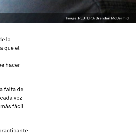
Image:
REUTERS/Brendan McDermid
de la
a que el
be hacer
 falta de
 cada vez
 más fácil
practicante