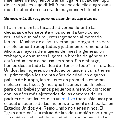
mileniales de hoy, encontrar su lugar en cualquier tipo
de jerarquía es algo difícil. Y muchos de ellos ingresan al
mundo laboral en una era de mayor incertidumbre.
Somos más libres, pero nos sentimos apretados
El aumento en las tasas de divorcio durante las
décadas de los setenta y los ochenta tuvo como
resultado que más mujeres ingresaran al mercado
laboral. Muchas de ellas tuvieron que bregar duro para
ser plenamente aceptadas y justamente remuneradas.
Ahora la mayoría de mujeres de nuestra generación
trabajan, y en muchos lugares la brecha de género se
está reduciendo o incluso cerrando. Sin embargo,
hemos descartado la idea de “tenerlo todo”. En Estados
Unidos, las mujeres con educación universitaria tienen
su primer hijo a los treinta años de edad; en algunos
países de Europa, las mujeres en promedio esperan
incluso más. Eso significa que los años más difíciles
para criar bebés y niños pequeños a menudo coinciden
con los años más ajetreados de las carreras de los
padres de familia. Este es un
motivo
(pero sólo uno) por
el cual un cuarto de las mujeres altamente educadas en
Estados Unidos y el Reino Unido no tienen niños. El
“gran apretón” a la mitad de la vida también contribuye
a la caída en el nivel de felicidad y satisfacción de las