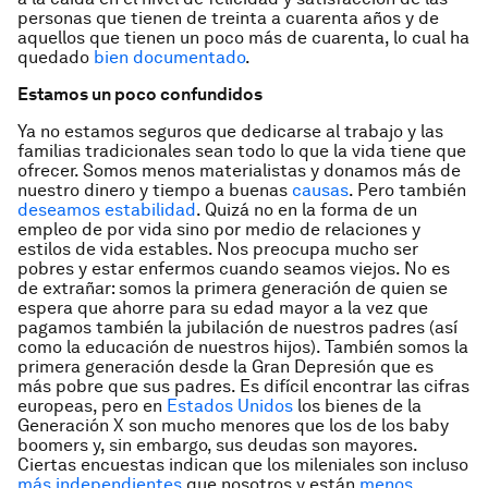
personas que tienen de treinta a cuarenta años y de
aquellos que tienen un poco más de cuarenta, lo cual ha
quedado
bien documentado
.
Estamos un poco confundidos
Ya no estamos seguros que dedicarse al trabajo y las
familias tradicionales sean todo lo que la vida tiene que
ofrecer. Somos menos materialistas y donamos más de
nuestro dinero y tiempo a buenas
causas
. Pero también
deseamos estabilidad
. Quizá no en la forma de un
empleo de por vida sino por medio de relaciones y
estilos de vida estables. Nos preocupa mucho ser
pobres y estar enfermos cuando seamos viejos. No es
de extrañar: somos la primera generación de quien se
espera que ahorre para su edad mayor a la vez que
pagamos también la jubilación de nuestros padres (así
como la educación de nuestros hijos). También somos la
primera generación desde la Gran Depresión que es
más pobre que sus padres. Es difícil encontrar las cifras
europeas, pero en
Estados Unidos
los bienes de la
Generación X son mucho menores que los de los
baby
boomers
y, sin embargo, sus deudas son mayores.
Ciertas encuestas indican que los mileniales son incluso
más independientes
que nosotros y están
menos