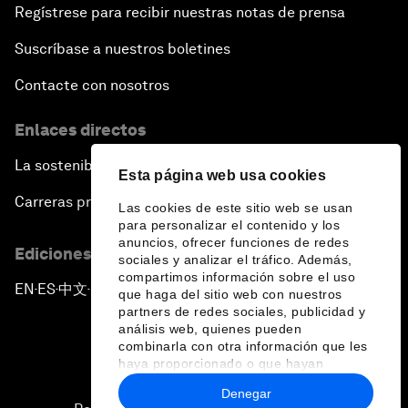
Regístrese para recibir nuestras notas de prensa
Suscríbase a nuestros boletines
Contacte con nosotros
Enlaces directos
La sostenibilidad en el Foro
Esta página web usa cookies
Carreras profesionales
Las cookies de este sitio web se usan
para personalizar el contenido y los
anuncios, ofrecer funciones de redes
Ediciones en otros idiomas
sociales y analizar el tráfico. Además,
compartimos información sobre el uso
EN
ES
中文
日本語
▪
▪
▪
que haga del sitio web con nuestros
partners de redes sociales, publicidad y
análisis web, quienes pueden
combinarla con otra información que les
haya proporcionado o que hayan
recopilado a partir del uso que haya
Denegar
hecho de sus servicios.