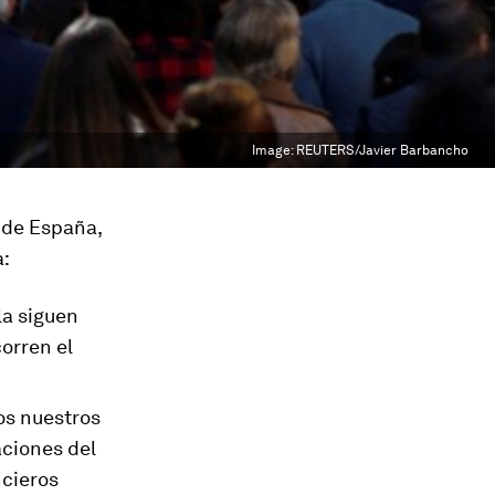
Image:
REUTERS/Javier Barbancho
 de España,
a:
la siguen
orren el
os nuestros
aciones del
ncieros