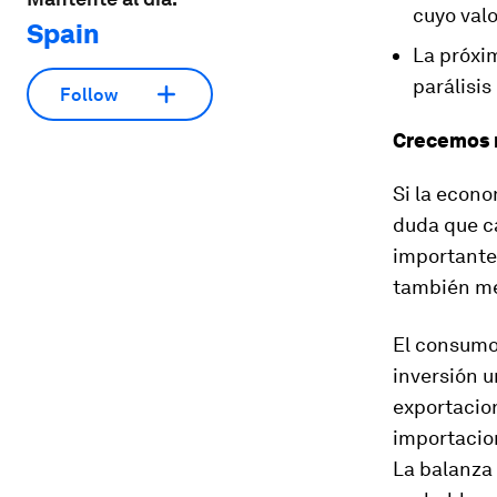
cuyo valo
Spain
La próxi
parálisis
Follow
Crecemos m
Si la econo
duda que ca
importante
también me
El consumo 
inversión u
exportacion
importacion
La balanza 