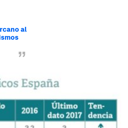
rcano al
mismos
”