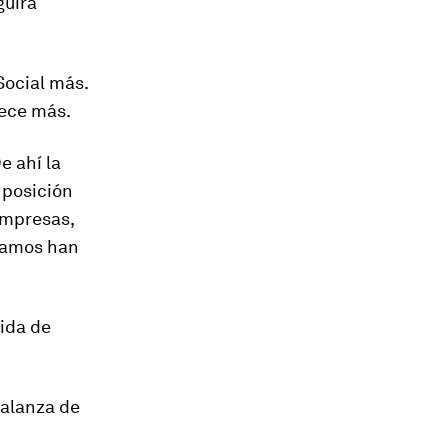
guirá
Social más.
rece más.
e ahí la
 posición
empresas,
stamos han
bida de
balanza de