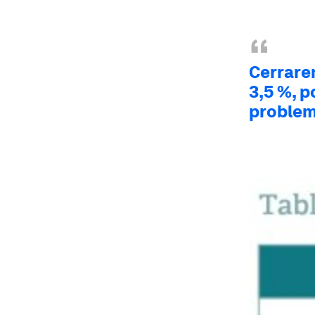
“
Cerrare
3,5 %,
p
problem