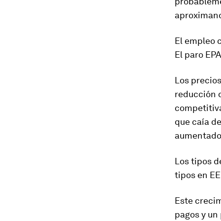
probablemen
aproximand
El empleo c
El paro EPA
Los precios
reducción 
competitiva
que caía d
aumentado
Los tipos d
tipos en EE
Este crecim
pagos y un