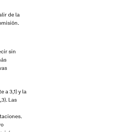
ir de la
omisión.
cir sin
más
vas
 a 3,1) y la
3). Las
taciones.
vo