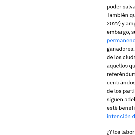
poder salva
También qu
2022) y amp
embargo, su
permanenci
ganadores. 
de los ciud
aquellos qu
referéndum
centrándose
de los part
siguen adel
esté benefi
intención d
¿Y los labo