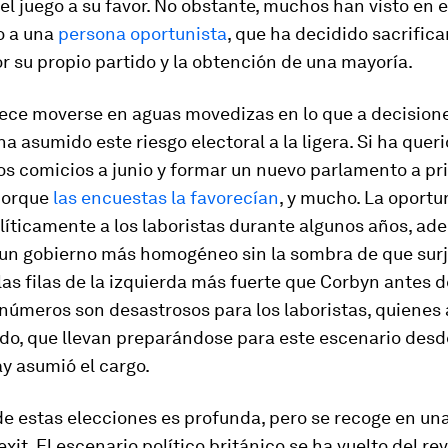
del juego a su favor. No obstante, muchos han visto en 
o a una
persona oportunista
, que ha decidido sacrificar
r su propio partido y la obtención de una mayoría.
ece moverse en aguas movedizas en lo que a decision
 ha asumido este riesgo electoral a la ligera. Si ha quer
os comicios a junio y formar un nuevo parlamento a pr
porque
las encuestas la favorecían
, y mucho. La oport
líticamente a los laboristas durante algunos años, ad
un gobierno más homogéneo sin la sombra de que sur
 las filas de la izquierda más fuerte que Corbyn antes 
 números son desastrosos para los laboristas, quienes 
odo, que llevan preparándose para este escenario desd
y asumió el cargo.
de estas elecciones es profunda, pero se recoge en una
exit. El escenario político británico se ha vuelto del re