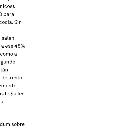
nicos).
0 para
cocia. Sin
 salen
z a ese 48%
í como a
segundo
stán
 del resto
lemente
rategia les
na
éndum sobre