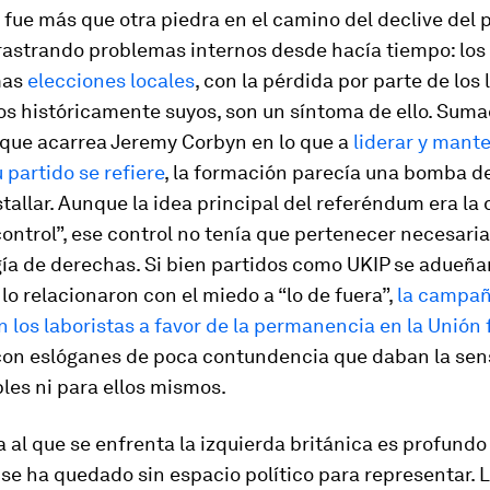
o fue más que otra piedra en el camino del declive del 
rastrando problemas internos desde hacía tiempo: los
mas
elecciones locales
, con la pérdida por parte de los 
ios históricamente suyos, son un síntoma de ello. Suma
que acarrea Jeremy Corbyn en lo que a
liderar y mant
u partido se refiere
, la formación parecía una bomba de 
tallar. Aunque la idea principal del referéndum era la
ontrol”
, ese control no tenía que pertenecer necesari
ía de derechas. Si bien partidos como UKIP se adueña
lo relacionaron con el miedo a “lo de fuera”,
la campañ
 los laboristas a favor de la permanencia en la Unión
 con eslóganes de poca contundencia que daban la sen
bles ni para ellos mismos.
 al que se enfrenta la izquierda británica es profundo y
 se ha quedado sin espacio político para representar. 