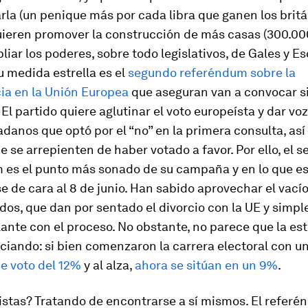
rla (un penique más por cada libra que ganen los britá
ieren promover la construcción de más casas (300.00
liar los poderes, sobre todo legislativos, de Gales y Es
 medida estrella es el
segundo referéndum sobre la
a en la Unión Europea
que aseguran van a convocar si
El partido quiere aglutinar el voto europeísta y dar vo
adanos que optó por el “no” en la primera consulta, as
e se arrepienten de haber votado a favor. Por ello, el 
 es el punto más sonado de su campaña y en lo que e
 de cara al 8 de junio. Han sabido aprovechar el vacío
idos, que dan por sentado el divorcio con la UE y simp
ante con el proceso. No obstante, no parece que la est
ciando: si bien comenzaron la carrera electoral con u
e voto del 12%
y al alza,
ahora se sitúan en un 9%
.
ristas? Tratando de encontrarse a sí mismos. El refer