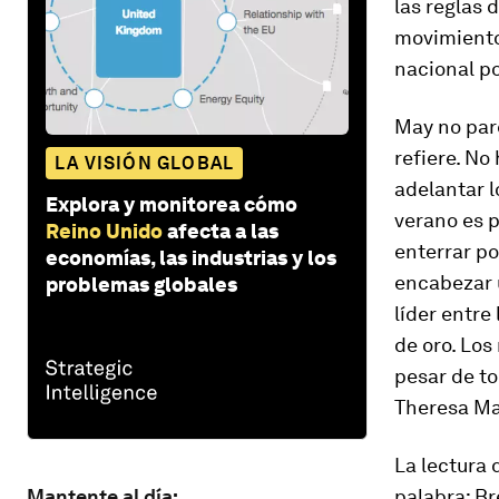
las reglas 
movimient
nacional po
May no par
refiere. No
LA VISIÓN GLOBAL
adelantar l
Explora y monitorea cómo
verano es 
Reino Unido
afecta a las
enterrar po
economías, las industrias y los
encabezar 
problemas globales
líder entre
de oro. Los
pesar de t
Theresa Ma
La lectura 
Mantente al día:
palabra: Br