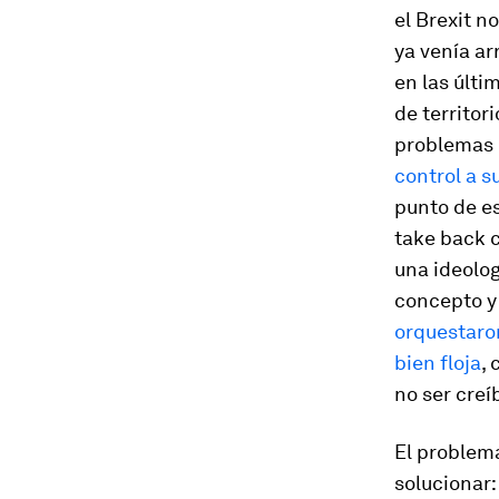
el Brexit n
ya venía ar
en las últi
de territor
problemas 
control a s
punto de es
take back c
una ideolog
concepto y 
orquestaron
bien floja
,
no ser creí
El problema
solucionar: