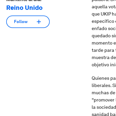
Reino Unido
aquella vot
que UKIP ha
específico 
Follow
enfado soci
quedado sin
momento en 
tarde para 
muestra de
objetivo ini
Quienes pa
liberales. 
muchas de 
“promover 
la sociedad
sanidad ba