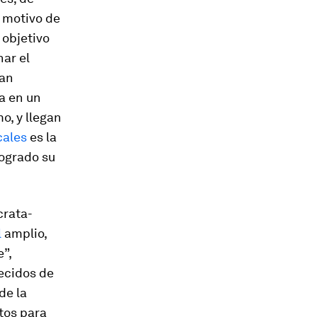
l motivo de
 objetivo
ar el
han
a en un
o, y llegan
cales
es la
logrado su
crata-
l
amplio,
”,
ecidos de
de la
tos para