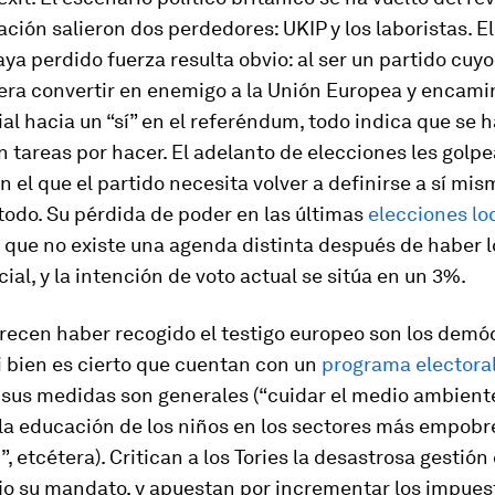
ación salieron dos perdedores: UKIP y los laboristas. E
ya perdido fuerza resulta obvio: al ser un partido cuyo
era convertir en enemigo a la Unión Europea y encamin
al hacia un “sí” en el referéndum, todo indica que se 
 tareas por hacer. El adelanto de elecciones les golpe
el que el partido necesita volver a definirse a sí mism
todo. Su pérdida de poder en las últimas
elecciones lo
 que no existe una agenda distinta después de haber 
cial, y la intención de voto actual se sitúa en un 3%.
recen haber recogido el testigo europeo son los demó
Si bien es cierto que cuentan con un
programa electora
sus medidas son generales (“cuidar el medio ambiente
la educación de los niños en los sectores más empobr
”, etcétera). Critican a los Tories la desastrosa gestión 
jo su mandato, y apuestan por incrementar los impues