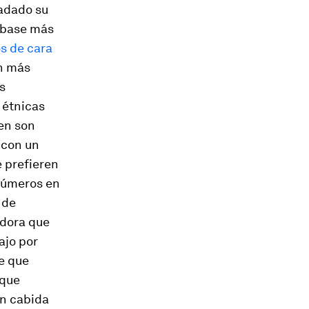
ladado su
u base más
os de cara
on más
s
 étnicas
ien son
 con un
 prefieren
 números en
 de
adora que
bajo por
e que
 que
en cabida