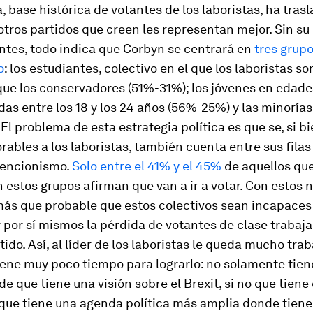
, base histórica de votantes de los laboristas, ha tras
otros partidos que creen les representan mejor. Sin s
antes, todo indica que Corbyn se centrará en
tres grup
o
: los estudiantes, colectivo en el que los laboristas s
que los conservadores (51%-31%); los jóvenes en edade
s entre los 18 y los 24 años (56%-25%) y las minorías
El problema de esta estrategia política es que se, si b
rables a los laboristas, también cuenta entre sus filas
encionismo.
Solo entre el 41% y el 45%
de aquellos que
 estos grupos afirman que van a ir a votar. Con estos
más que probable que estos colectivos sean incapaces
por sí mismos la pérdida de votantes de clase trabaj
rtido. Así, al líder de los laboristas le queda mucho tra
iene muy poco tiempo para lograrlo: no solamente tien
e que tiene una visión sobre el Brexit, si no que tiene
que tiene una agenda política más amplia donde tien