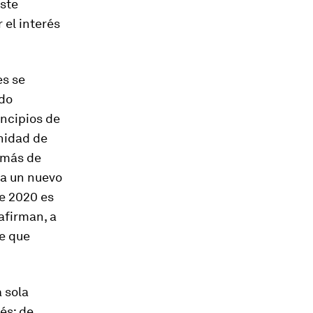
este
 el interés
es se
ido
incipios de
unidad de
emás de
ja un nuevo
de 2020 es
afirman, a
e que
 sola
vés; de