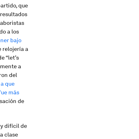
partido, que
 resultados
laboristas
do a los
ener bajo
relojería a
 de
“let’s
amente a
ron del
a que
 fue más
sación de
 difícil de
La clase