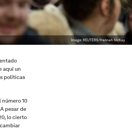
Image:
REUTERS/Hannah McKay
tentado
e aquí un
s políticas
el número 10
. A pesar de
, lo cierto
 cambiar