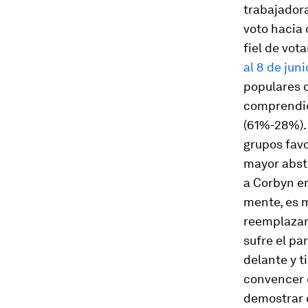
trabajadora
voto hacia 
fiel de vot
al 8 de juni
populares 
comprendida
(61%-28%). 
grupos favo
mayor abst
a Corbyn en
mente, es 
reemplazar 
sufre el pa
delante y t
convencer d
demostrar 