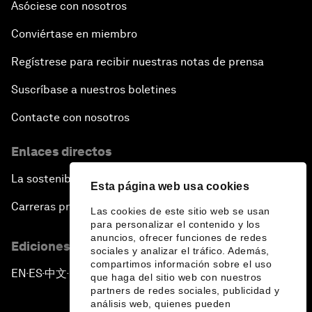
Asóciese con nosotros
Conviértase en miembro
Regístrese para recibir nuestras notas de prensa
Suscríbase a nuestros boletines
Contacte con nosotros
Enlaces directos
La sostenibilidad en el Foro
Esta página web usa cookies
Carreras profesionales
Las cookies de este sitio web se usan
para personalizar el contenido y los
anuncios, ofrecer funciones de redes
Ediciones en otros idiomas
sociales y analizar el tráfico. Además,
compartimos información sobre el uso
EN
ES
中文
日本語
▪
▪
▪
que haga del sitio web con nuestros
partners de redes sociales, publicidad y
análisis web, quienes pueden