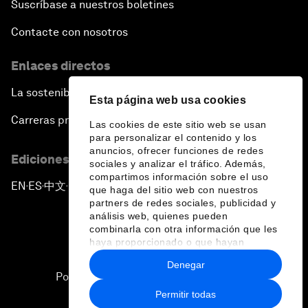
Suscríbase a nuestros boletines
Contacte con nosotros
Enlaces directos
La sostenibilidad en el Foro
Esta página web usa cookies
Carreras profesionales
Las cookies de este sitio web se usan
para personalizar el contenido y los
anuncios, ofrecer funciones de redes
Ediciones en otros idiomas
sociales y analizar el tráfico. Además,
compartimos información sobre el uso
EN
ES
中文
日本語
▪
▪
▪
que haga del sitio web con nuestros
partners de redes sociales, publicidad y
análisis web, quienes pueden
combinarla con otra información que les
haya proporcionado o que hayan
recopilado a partir del uso que haya
Denegar
hecho de sus servicios.
Política de privacidad y normas de uso
Permitir todas
Sitemap