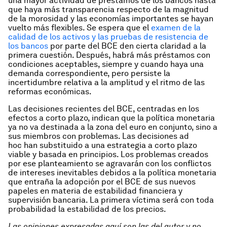
una mayor actividad de préstamos de los bancos hasta
que haya más transparencia respecto de la magnitud
de la morosidad y las economías importantes se hayan
vuelto más flexibles. Se espera que el
examen de la
calidad de los activos y las pruebas de resistencia de
los bancos
por parte del BCE den cierta claridad a la
primera cuestión. Después, habrá más préstamos con
condiciones aceptables, siempre y cuando haya una
demanda correspondiente, pero persiste la
incertidumbre relativa a la amplitud y el ritmo de las
reformas económicas.
Las decisiones recientes del BCE, centradas en los
efectos a corto plazo, indican que la política monetaria
ya no va destinada a la zona del euro en conjunto, sino a
sus miembros con problemas. Las decisiones
ad
hoc
han substituido a una estrategia a corto plazo
viable y basada en principios. Los problemas creados
por ese planteamiento se agravarán con los conflictos
de intereses inevitables debidos a la política monetaria
que entraña la adopción por el BCE de sus nuevos
papeles en materia de estabilidad financiera y
supervisión bancaria. La primera víctima será con toda
probabilidad la estabilidad de los precios.
Las opiniones expresadas aquí son las del autor y no