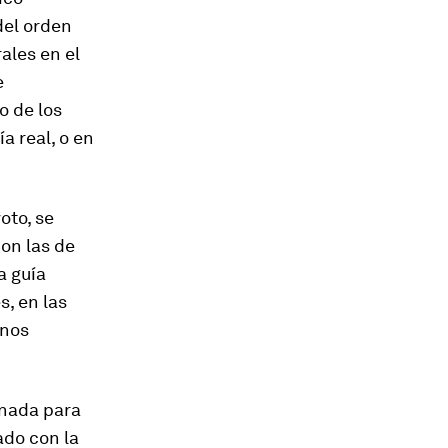
del orden
ales en el
e
 de los
a real, o en
oto, se
on las de
a guía
s, en las
anos
inada para
ado con la