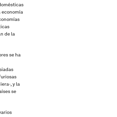
 domésticas
a economía
economías
ticas
n de la
ores se ha
siadas
furiosas
era-, y la
aíses se
varios