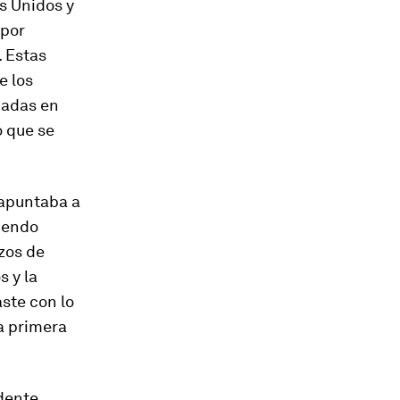
s Unidos y
 por
. Estas
e los
uadas en
o que se
apuntaba a
iendo
izos de
s y la
ste con lo
la primera
idente