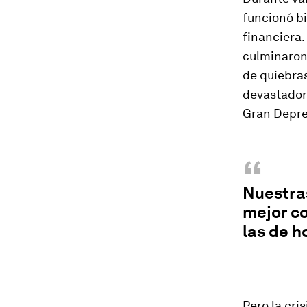
funcionó bi
financiera.
culminaron 
de quiebra
devastador
Gran Depre
“
Nuestra
mejor c
las de 
Pero la cri