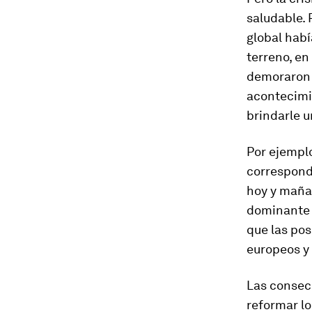
saludable. 
global habí
terreno, en
demoraron 
acontecimie
brindarle 
Por ejemplo
correspond
hoy y mañan
dominante p
que las po
europeos y
Las consec
reformar lo