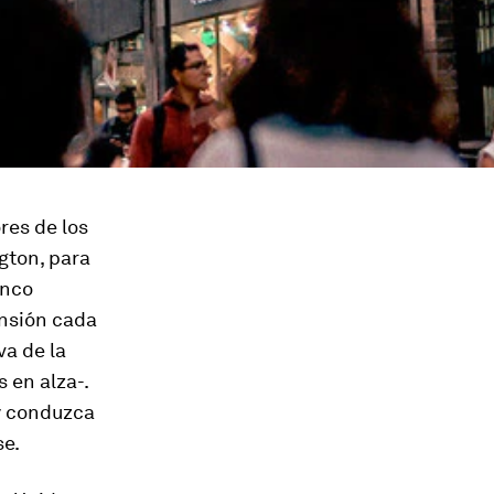
res de los
gton, para
anco
ensión cada
va de la
 en alza-.
oy conduzca
se.