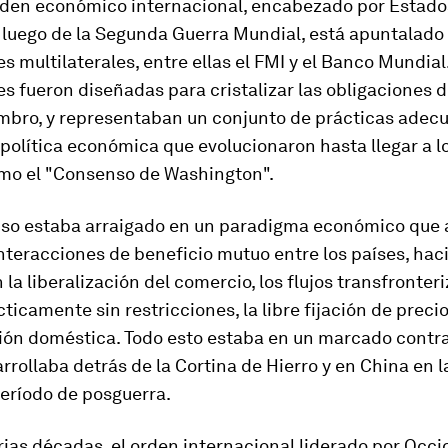
orden económico internacional, encabezado por Estado
 luego de la Segunda Guerra Mundial, está apuntalado
es multilaterales, entre ellas el FMI y el Banco Mundial
es fueron diseñadas para cristalizar las obligaciones d
mbro, y representaban un conjunto de prácticas adec
política económica que evolucionaron hasta llegar a l
mo el "Consenso de Washington".
so estaba arraigado en un paradigma económico que 
nteracciones de beneficio mutuo entre los países, hac
 la liberalización del comercio, los flujos transfronter
cticamente sin restricciones, la libre fijación de precio
ión doméstica. Todo esto estaba en un marcado contra
rrollaba detrás de la Cortina de Hierro y en China en 
período de posguerra.
ias décadas, el orden internacional liderado por Occ