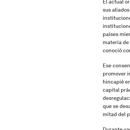
El actual 
sus aliados
institucion
institucion
países mie
materia de 
conoció co
Ese consen
promover i
hincapié en
capital prá
desregulac
que se desa
mitad del 
Durante var