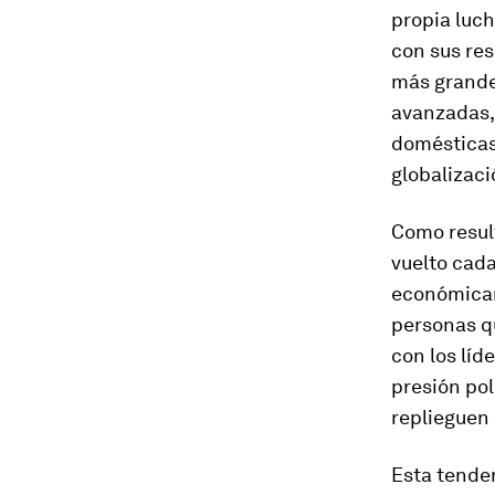
propia luch
con sus re
más grande
avanzadas, 
domésticas
globalizaci
Como result
vuelto cada
económicam
personas qu
con los líd
presión pol
replieguen 
Esta tenden