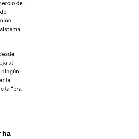
mercio de
rdo
Unión
 sistema
 desde
eja al
e ningún
ar la
o la "era
r ha