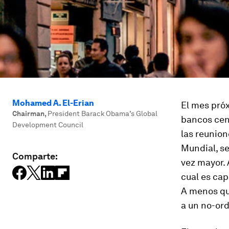
Mohamed A. El-Erian
El mes próx
Chairman
,
President Barack Obama’s Global
bancos cen
Development Council
las reunion
Mundial, s
Comparte:
vez mayor. 
cual es cap
A menos que
a un no-or