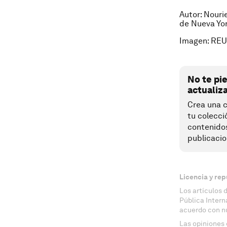
Autor: Nouri
de Nueva Yor
Imagen: REU
No te pi
actualiz
Crea una c
tu colecci
contenido
publicacio
Licencia y rep
Los artículos 
Pública Inter
acuerdo con n
Las opiniones 