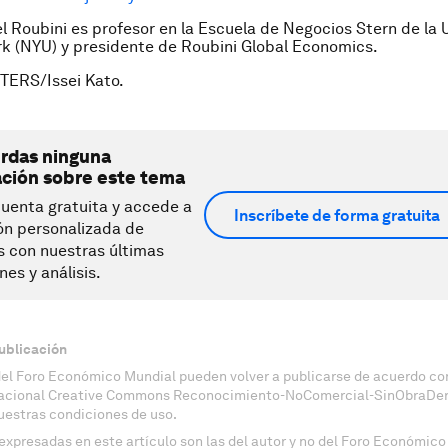
el Roubini es profesor en la Escuela de Negocios Stern de la 
k (NYU) y presidente de Roubini Global Economics.
TERS/Issei Kato.
erdas ninguna
ación sobre este tema
uenta gratuita y accede a
Inscríbete de forma gratuita
ón personalizada de
s con nuestras últimas
nes y análisis.
ublicación
del Foro Económico Mundial pueden volver a publicarse de acuerdo con
nacional Creative Commons Reconocimiento-NoComercial-SinObraDeri
uestras condiciones de uso.
expresadas en este artículo son las del autor y no del Foro Económico