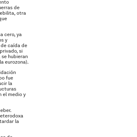
ento
uerras de
bilita, otra
 que
a cero, ya
os y
o de caída de
privado, si
, se hubieran
la eurozona).
idación
po fue
cir la
ructuras
n el medio y
beber.
heterodoxa
tardar la