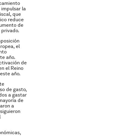
ncamiento
 impulsar la
iscal, que
lico reduce
aumento de
 privado.
imposición
ropea, el
nto
te año.
ctivación de
en el Reino
 este año.
te
so de gasto,
dos a gastar
 mayoría de
zaron a
siguieron
l
conómicas,