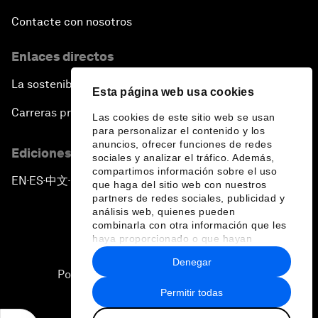
Contacte con nosotros
Enlaces directos
La sostenibilidad en el Foro
Esta página web usa cookies
Carreras profesionales
Las cookies de este sitio web se usan
para personalizar el contenido y los
anuncios, ofrecer funciones de redes
Ediciones en otros idiomas
sociales y analizar el tráfico. Además,
compartimos información sobre el uso
EN
ES
中文
日本語
▪
▪
▪
que haga del sitio web con nuestros
partners de redes sociales, publicidad y
análisis web, quienes pueden
combinarla con otra información que les
haya proporcionado o que hayan
recopilado a partir del uso que haya
Denegar
hecho de sus servicios.
Política de privacidad y normas de uso
Permitir todas
Sitemap