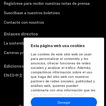
Regístrese para recibir nuestras notas de prensa
Suscríbase a nuestros boletines
Contacte con nosotros
Enlaces directos
La sostenibilidad en el Foro
Esta página web usa cookies
Carreras profesionales
Las cookies de este sitio web se usan
para personalizar el contenido y los
anuncios, ofrecer funciones de redes
Ediciones en otros idiomas
sociales y analizar el tráfico. Además,
compartimos información sobre el uso
EN
ES
中文
日本語
▪
▪
▪
que haga del sitio web con nuestros
partners de redes sociales, publicidad y
análisis web, quienes pueden
combinarla con otra información que les
haya proporcionado o que hayan
recopilado a partir del uso que haya
Denegar
hecho de sus servicios.